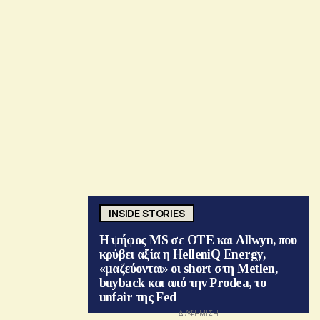
INSIDE STORIES
Η ψήφος MS σε ΟΤΕ και Allwyn, που
κρύβει αξία η HelleniQ Energy,
«μαζεύονται» οι short στη Metlen,
buyback και από την Prodea, το
unfair της Fed