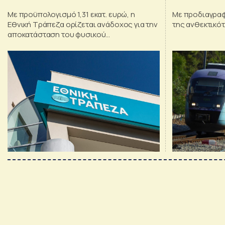
Θεσσαλία
Με προϋπολογισμό 1,31 εκατ. ευρώ, η
Με προδιαγρα
Εθνική Τράπεζα ορίζεται ανάδοχος για την
της ανθεκτικό
αποκατάσταση του φυσικού
περιβάλλοντος στη Χίο, μετά τις
καταστροφικές πυρκαγιές του καλοκαιριού