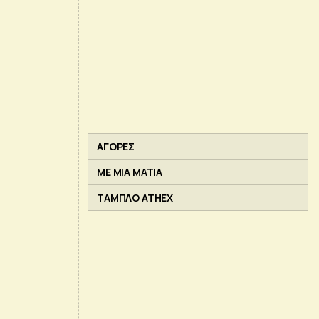
ΑΓΟΡΕΣ
ΜΕ ΜΙΑ ΜΑΤΙΑ
ΤΑΜΠΛΟ ATHEX