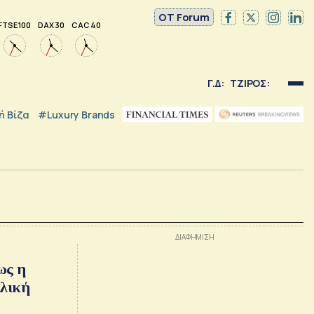
OT Forum
FTSE 100
DAX 30
CAC 40
Γ.Δ:
ΤΖΙΡΟΣ:
 Βίζα
#luxury Brands
ως η
λική