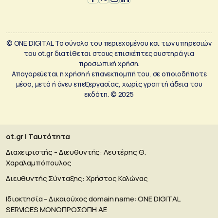
© ONE DIGITAL Το σύνολο του περιεχομένου και των υπηρεσιών
του ot.gr διατίθεται στους επισκέπτες αυστηρά για
προσωπική χρήση.
Απαγορεύεται η χρήση ή επανεκπομπή του, σε οποιοδήποτε
μέσο, μετά ή άνευ επεξεργασίας, χωρίς γραπτή άδεια του
εκδότη. © 2025
ot.gr | Ταυτότητα
Διαχειριστής - Διευθυντής: Λευτέρης Θ.
Χαραλαμπόπουλος
Διευθυντής Σύνταξης: Χρήστος Κολώνας
Ιδιοκτησία - Δικαιούχος domain name: ΟΝΕ DIGITAL
SERVICES MONOΠΡΟΣΩΠΗ ΑΕ