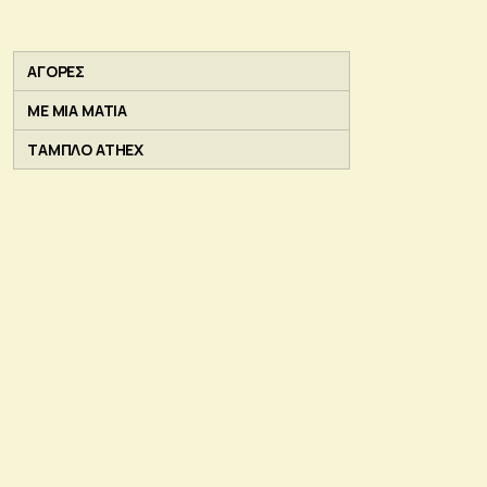
ΑΓΟΡΕΣ
ΜΕ ΜΙΑ ΜΑΤΙΑ
ΤΑΜΠΛΟ ATHEX