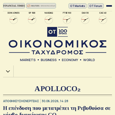
ΟΤ Markets
OT Forum
DOW JONES
SP 500
NASDAQ
FTSE 100
DAX 30
CAC 40
MARKETS
BUSINESS
ECONOMY
WORLD
Χ.Α.
APOLLOCO₂
ΑΠΟΘΗΚΕΥΣΗ ΕΝΕΡΓΕΙΑΣ
30.06.2026, 14:28
Η επένδυση που μετατρέπει τη Ρεβυθούσα σε
κόμβο διαχείρισης CO₂