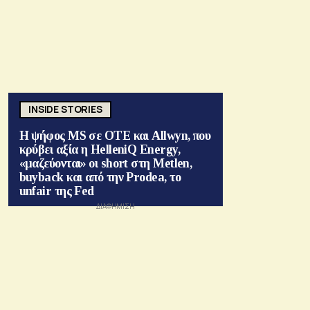
INSIDE STORIES
Η ψήφος MS σε ΟΤΕ και Allwyn, που
κρύβει αξία η HelleniQ Energy,
«μαζεύονται» οι short στη Metlen,
buyback και από την Prodea, το
unfair της Fed