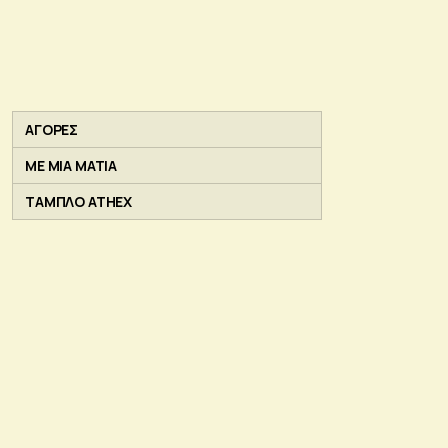
ΑΓΟΡΕΣ
ΜΕ ΜΙΑ ΜΑΤΙΑ
ΤΑΜΠΛΟ ATHEX