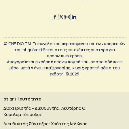
© ONE DIGITAL Το σύνολο του περιεχομένου και των υπηρεσιών
του ot.gr διατίθεται στους επισκέπτες αυστηρά για
προσωπική χρήση.
Απαγορεύεται η χρήση ή επανεκπομπή του, σε οποιοδήποτε
μέσο, μετά ή άνευ επεξεργασίας, χωρίς γραπτή άδεια του
εκδότη. © 2025
ot.gr | Ταυτότητα
Διαχειριστής - Διευθυντής: Λευτέρης Θ.
Χαραλαμπόπουλος
Διευθυντής Σύνταξης: Χρήστος Κολώνας