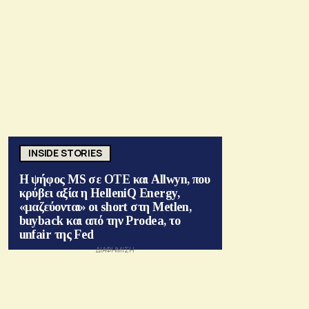
INSIDE STORIES
Η ψήφος MS σε ΟΤΕ και Allwyn, που
κρύβει αξία η HelleniQ Energy,
«μαζεύονται» οι short στη Metlen,
buyback και από την Prodea, το
unfair της Fed