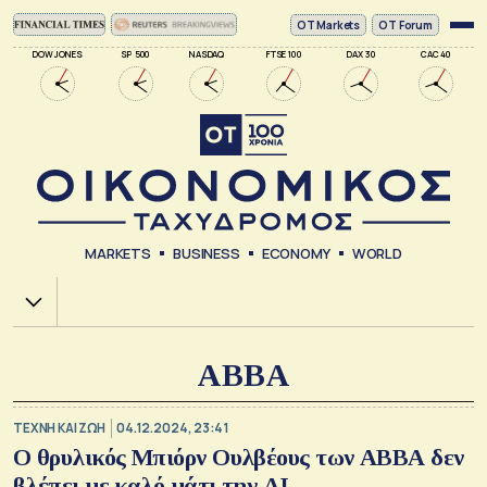
ΟΤ Markets
OT Forum
DOW JONES
SP 500
NASDAQ
FTSE 100
DAX 30
CAC 40
MARKETS
BUSINESS
ECONOMY
WORLD
Χ.Α.
ΑΒΒΑ
TΕΧΝΗ ΚΑΙ ΖΩΗ
04.12.2024, 23:41
Ο θρυλικός Μπιόρν Ουλβέους των ΑΒΒΑ δεν
βλέπει με καλό μάτι την ΑΙ