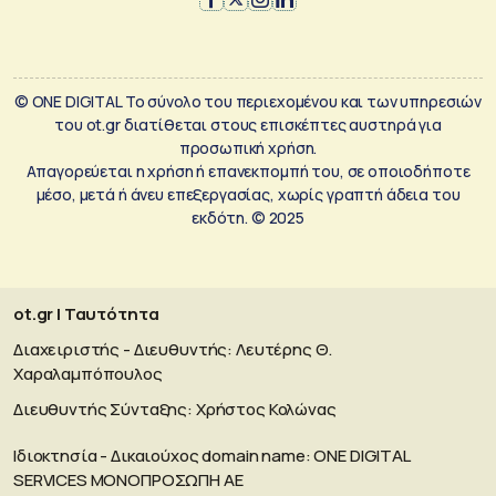
© ONE DIGITAL Το σύνολο του περιεχομένου και των υπηρεσιών
του ot.gr διατίθεται στους επισκέπτες αυστηρά για
προσωπική χρήση.
Απαγορεύεται η χρήση ή επανεκπομπή του, σε οποιοδήποτε
μέσο, μετά ή άνευ επεξεργασίας, χωρίς γραπτή άδεια του
εκδότη. © 2025
ot.gr | Ταυτότητα
Διαχειριστής - Διευθυντής: Λευτέρης Θ.
Χαραλαμπόπουλος
Διευθυντής Σύνταξης: Χρήστος Κολώνας
Ιδιοκτησία - Δικαιούχος domain name: ΟΝΕ DIGITAL
SERVICES MONOΠΡΟΣΩΠΗ ΑΕ