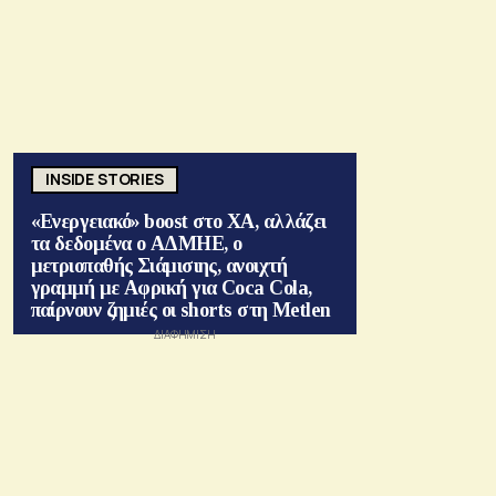
INSIDE STORIES
«Ενεργειακό» boost στο ΧΑ, αλλάζει
τα δεδομένα ο ΑΔΜΗΕ, ο
μετριοπαθής Σιάμισιης, ανοιχτή
γραμμή με Αφρική για Coca Cola,
παίρνουν ζημιές οι shorts στη Metlen