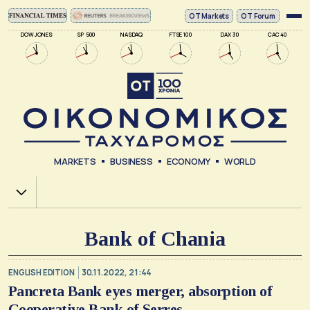
ΟΤ Markets
OT Forum
DOW JONES
SP 500
NASDAQ
FTSE 100
DAX 30
CAC 40
MARKETS
BUSINESS
ECONOMY
WORLD
Χ.Α.
Bank of Chania
ENGLISH EDITION
30.11.2022, 21:44
Pancreta Bank eyes merger, absorption of
Cooperative Bank of Serres