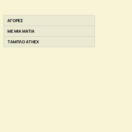
ΑΓΟΡΕΣ
ΜΕ ΜΙΑ ΜΑΤΙΑ
ΤΑΜΠΛΟ ATHEX