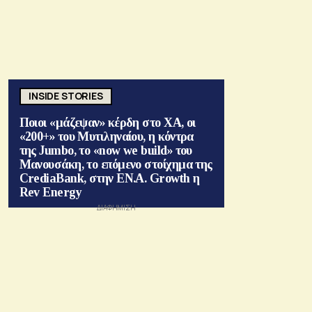
INSIDE STORIES
Ποιοι «μάζεψαν» κέρδη στο ΧΑ, οι
«200+» του Μυτιληναίου, η κόντρα
της Jumbo, το «now we build» του
Μανουσάκη, το επόμενο στοίχημα της
CrediaBank, στην ΕΝ.Α. Growth η
Rev Energy