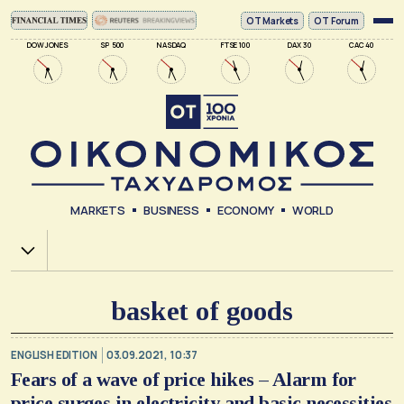
ΟΤ Markets
OT Forum
DOW JONES
SP 500
NASDAQ
FTSE 100
DAX 30
CAC 40
MARKETS
BUSINESS
ECONOMY
WORLD
Χ.Α.
basket of goods
ENGLISH EDITION
03.09.2021, 10:37
Fears of a wave of price hikes – Alarm for
price surges in electricity and basic necessities