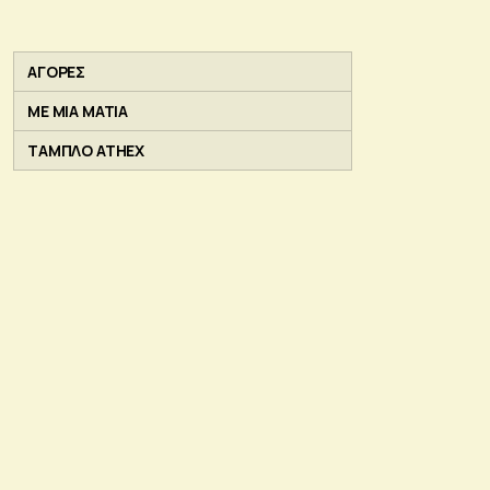
ΑΓΟΡΕΣ
ΜΕ ΜΙΑ ΜΑΤΙΑ
ΤΑΜΠΛΟ ATHEX