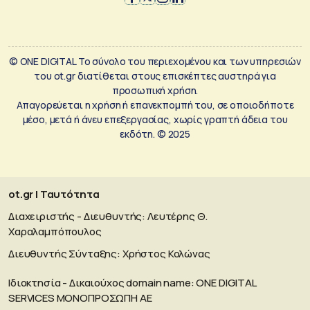
© ONE DIGITAL Το σύνολο του περιεχομένου και των υπηρεσιών
του ot.gr διατίθεται στους επισκέπτες αυστηρά για
προσωπική χρήση.
Απαγορεύεται η χρήση ή επανεκπομπή του, σε οποιοδήποτε
μέσο, μετά ή άνευ επεξεργασίας, χωρίς γραπτή άδεια του
εκδότη. © 2025
ot.gr | Ταυτότητα
Διαχειριστής - Διευθυντής: Λευτέρης Θ.
Χαραλαμπόπουλος
Διευθυντής Σύνταξης: Χρήστος Κολώνας
Ιδιοκτησία - Δικαιούχος domain name: ΟΝΕ DIGITAL
SERVICES MONOΠΡΟΣΩΠΗ ΑΕ