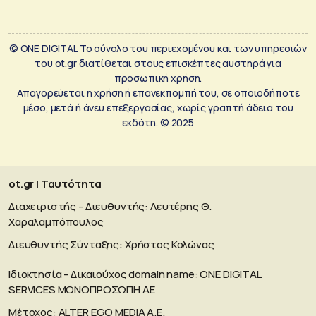
© ONE DIGITAL Το σύνολο του περιεχομένου και των υπηρεσιών
του ot.gr διατίθεται στους επισκέπτες αυστηρά για
προσωπική χρήση.
Απαγορεύεται η χρήση ή επανεκπομπή του, σε οποιοδήποτε
μέσο, μετά ή άνευ επεξεργασίας, χωρίς γραπτή άδεια του
εκδότη. © 2025
ot.gr | Ταυτότητα
Διαχειριστής - Διευθυντής: Λευτέρης Θ.
Χαραλαμπόπουλος
Διευθυντής Σύνταξης: Χρήστος Κολώνας
Ιδιοκτησία - Δικαιούχος domain name: ΟΝΕ DIGITAL
SERVICES MONOΠΡΟΣΩΠΗ ΑΕ
Μέτοχος: ALTER EGO MEDIA A.E.