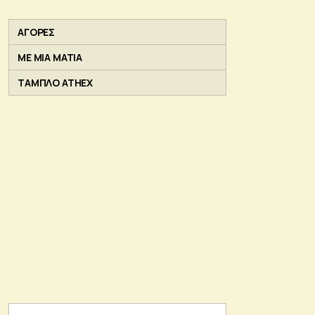
ΑΓΟΡΕΣ
ΜΕ ΜΙΑ ΜΑΤΙΑ
ΤΑΜΠΛΟ ATHEX