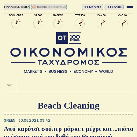
ΟΤ Markets
OT Forum
DOW JONES
SP 500
NASDAQ
FTSE 100
DAX 30
CAC 40
MARKETS
BUSINESS
ECONOMY
WORLD
Χ.Α.
Beach Cleaning
GREEN
30.06.2021, 09:42
Από καρότσι σούπερ μάρκετ μέχρι και ...πιάτο
ανέσυραν από τον βυθό του Θερμαϊκού