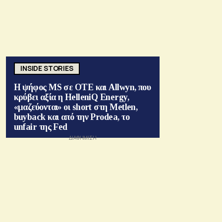
INSIDE STORIES
Η ψήφος MS σε ΟΤΕ και Allwyn, που
κρύβει αξία η HelleniQ Energy,
«μαζεύονται» οι short στη Metlen,
buyback και από την Prodea, το
unfair της Fed