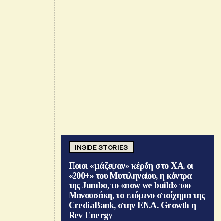
INSIDE STORIES
Ποιοι «μάζεψαν» κέρδη στο ΧΑ, οι
«200+» του Μυτιληναίου, η κόντρα
της Jumbo, το «now we build» του
Μανουσάκη, το επόμενο στοίχημα της
CrediaBank, στην ΕΝ.Α. Growth η
Rev Energy