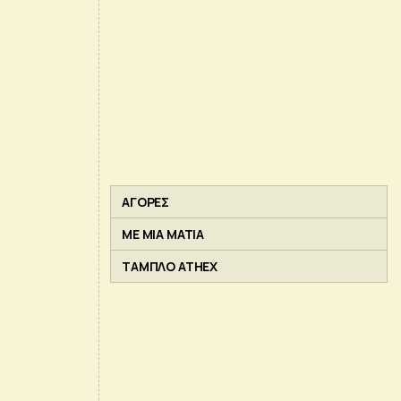
ΑΓΟΡΕΣ
ΜΕ ΜΙΑ ΜΑΤΙΑ
ΤΑΜΠΛΟ ATHEX