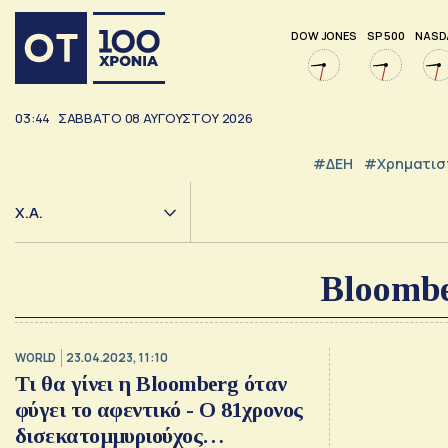
DOW JONES
SP 500
NASD
03:44
ΣΑΒΒΑΤΟ
08
ΑΥΓΟΥΣΤΟΥ
2026
#ΔΕΗ
#Χρηματισ
Χ.Α.
Bloomber
WORLD
23.04.2023, 11:10
Τι θα γίνει η Bloomberg όταν
φύγει το αφεντικό - Ο 81χρονος
δισεκατομμυριούχος