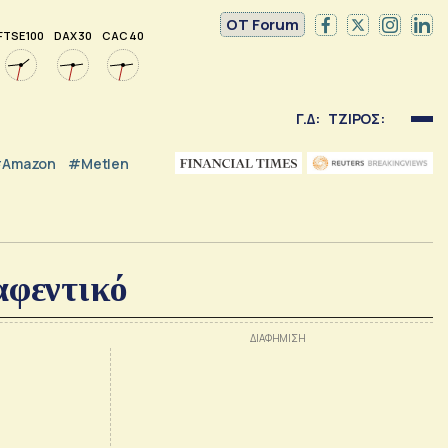
OT Forum
FTSE 100
DAX 30
CAC 40
Γ.Δ:
ΤΖΙΡΟΣ:
Amazon
#Metlen
 αφεντικό