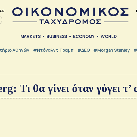
AQ
MARKETS
BUSINESS
ECONOMY
WORLD
τήριο Αθηνών
#Ντόναλντ Τραμπ
#ΔΕΘ
#Morgan Stanley
#
g: Τι θα γίνει όταν γύγει τ’