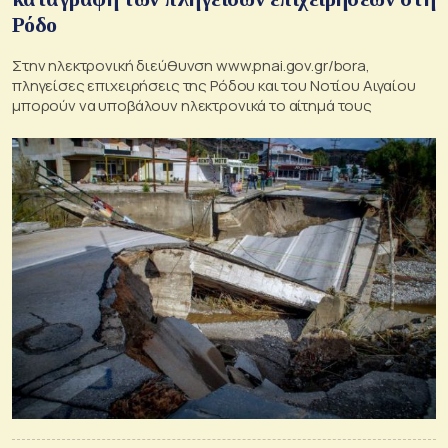
Ρόδο
Στην ηλεκτρονική διεύθυνση www.pnai.gov.gr/bora,
πληγείσες επιχειρήσεις της Ρόδου και του Νοτίου Αιγαίου
μπορούν να υποβάλουν ηλεκτρονικά το αίτημά τους