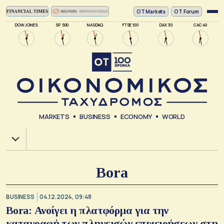
ΟΤ Markets
OT Forum
DOW JONES
SP 500
NASDAQ
FTSE 100
DAX 30
CAC 40
MARKETS
BUSINESS
ECONOMY
WORLD
Χ.Α.
Bora
BUSINESS
04.12.2024, 09:48
Bora: Ανοίγει η πλατφόρμα για την
καταγραφή των πληγεισών επιχειρήσεων στη