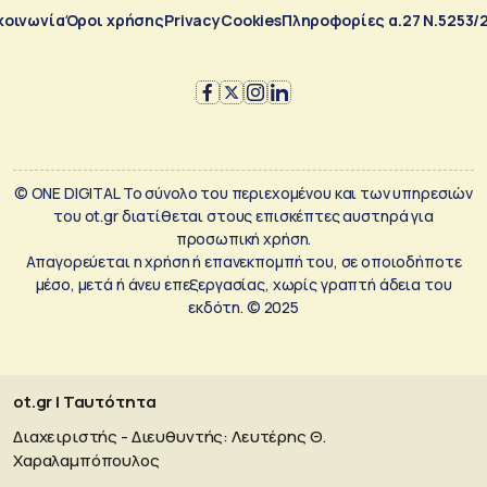
κοινωνία
Όροι χρήσης
Privacy
Cookies
Πληροφορίες α.27 Ν.5253/
© ONE DIGITAL Το σύνολο του περιεχομένου και των υπηρεσιών
του ot.gr διατίθεται στους επισκέπτες αυστηρά για
προσωπική χρήση.
Απαγορεύεται η χρήση ή επανεκπομπή του, σε οποιοδήποτε
μέσο, μετά ή άνευ επεξεργασίας, χωρίς γραπτή άδεια του
εκδότη. © 2025
ot.gr | Ταυτότητα
Διαχειριστής - Διευθυντής: Λευτέρης Θ.
Χαραλαμπόπουλος