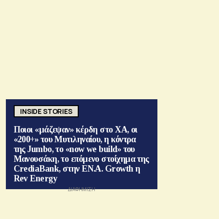
INSIDE STORIES
Ποιοι «μάζεψαν» κέρδη στο ΧΑ, οι
«200+» του Μυτιληναίου, η κόντρα
της Jumbo, το «now we build» του
Μανουσάκη, το επόμενο στοίχημα της
CrediaBank, στην ΕΝ.Α. Growth η
Rev Energy