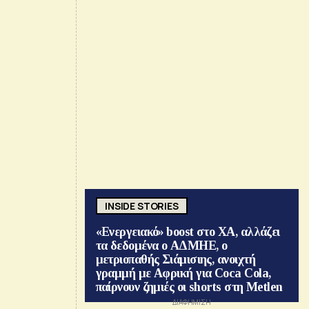
INSIDE STORIES
«Ενεργειακό» boost στο ΧΑ, αλλάζει
τα δεδομένα ο ΑΔΜΗΕ, ο
μετριοπαθής Σιάμισιης, ανοιχτή
γραμμή με Αφρική για Coca Cola,
παίρνουν ζημιές οι shorts στη Metlen