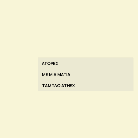
ΑΓΟΡΕΣ
ΜΕ ΜΙΑ ΜΑΤΙΑ
ΤΑΜΠΛΟ ATHEX