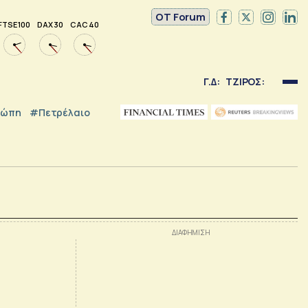
OT Forum
FTSE 100
DAX 30
CAC 40
Γ.Δ:
ΤΖΙΡΟΣ:
ρώπη
#Πετρέλαιο