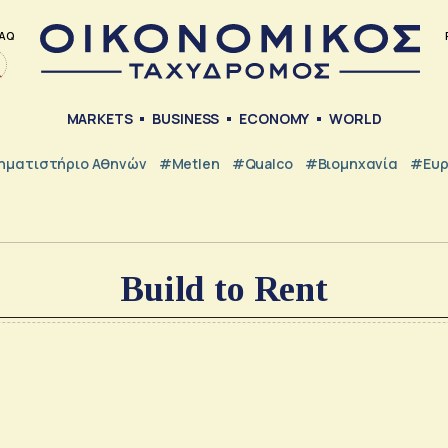
AQ
MARKETS
BUSINESS
ECONOMY
WORLD
ηματιστήριο Αθηνών
#metlen
#Qualco
#Βιομηχανία
#Ευ
Build to Rent