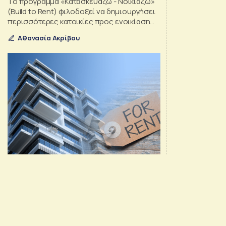
Το πρόγραμμα «Κατασκευάζω - Νοικιάζω»
(Build to Rent) φιλοδοξεί να δημιουργήσει
περισσότερες κατοικίες προς ενοικίαση
και να ενισχύσει έτσι την προσφορά
Αθανασία Ακρίβου
ακινήτων στην αγορά