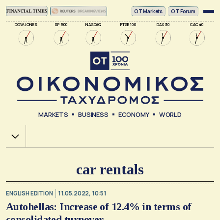
ΟΤ Markets
OT Forum
DOW JONES
SP 500
NASDAQ
FTSE 100
DAX 30
CAC 40
MARKETS
BUSINESS
ECONOMY
WORLD
Χ.Α.
car rentals
ENGLISH EDITION
11.05.2022, 10:51
Autohellas: Increase of 12.4% in terms of
consolidated turnover