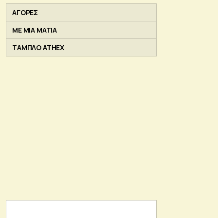
ΑΓΟΡΕΣ
ΜΕ ΜΙΑ ΜΑΤΙΑ
ΤΑΜΠΛΟ ATHEX