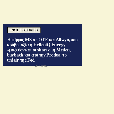
INSIDE STORIES
Η ψήφος MS σε ΟΤΕ και Allwyn, που
κρύβει αξία η HelleniQ Energy,
«μαζεύονται» οι short στη Metlen,
buyback και από την Prodea, το
unfair της Fed