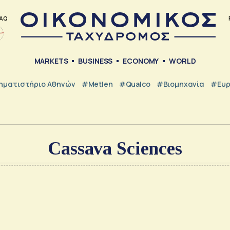
AQ
MARKETS
BUSINESS
ECONOMY
WORLD
ηματιστήριο Αθηνών
#metlen
#Qualco
#Βιομηχανία
#Ευ
Cassava Sciences