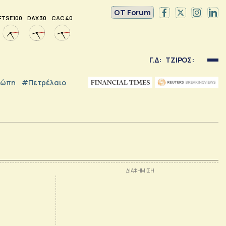
OT Forum
FTSE 100
DAX 30
CAC 40
Γ.Δ:
ΤΖΙΡΟΣ:
ρώπη
#Πετρέλαιο