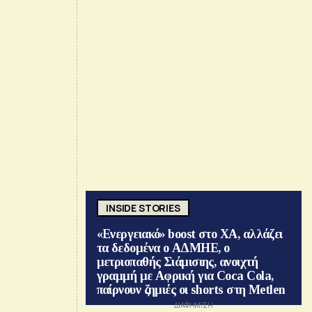
INSIDE STORIES
«Ενεργειακό» boost στο ΧΑ, αλλάζει
τα δεδομένα ο ΑΔΜΗΕ, ο
μετριοπαθής Σιάμισιης, ανοιχτή
γραμμή με Αφρική για Coca Cola,
παίρνουν ζημιές οι shorts στη Metlen