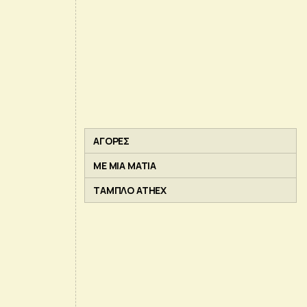
ΑΓΟΡΕΣ
ΜΕ ΜΙΑ ΜΑΤΙΑ
ΤΑΜΠΛΟ ATHEX