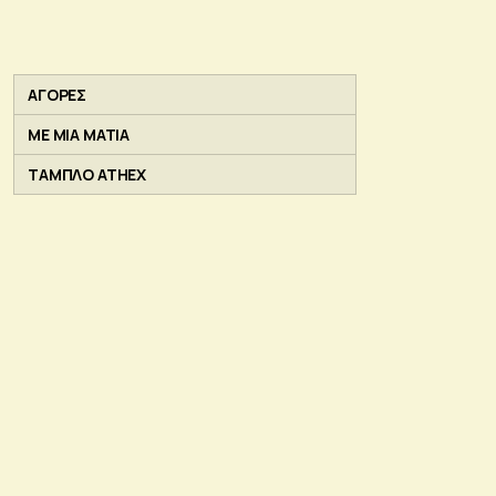
ΑΓΟΡΕΣ
ΜΕ ΜΙΑ ΜΑΤΙΑ
ΤΑΜΠΛΟ ATHEX