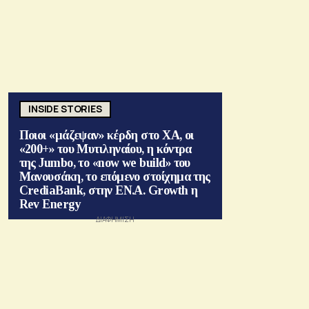
INSIDE STORIES
Ποιοι «μάζεψαν» κέρδη στο ΧΑ, οι
«200+» του Μυτιληναίου, η κόντρα
της Jumbo, το «now we build» του
Μανουσάκη, το επόμενο στοίχημα της
CrediaBank, στην ΕΝ.Α. Growth η
Rev Energy