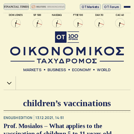
ΟΤ Markets
OT Forum
DOW JONES
SP 500
NASDAQ
FTSE 100
DAX 30
CAC 40
MARKETS
BUSINESS
ECONOMY
WORLD
Χ.Α.
children’s vaccinations
ENGLISH EDITION
13.12.2021, 14:51
Prof. Mosialos – What applies to the
vaccination of children 5 to 11 years old