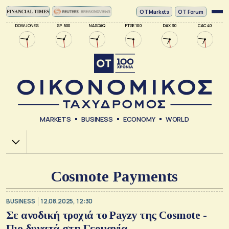
ΟΤ Markets
OT Forum
DOW JONES
SP 500
NASDAQ
FTSE 100
DAX 30
CAC 40
MARKETS
BUSINESS
ECONOMY
WORLD
Χ.Α.
Cosmote Payments
BUSINESS
12.08.2025, 12:30
Σε ανοδική τροχιά το Payzy της Cosmote -
Πιο δυνατά στη Γερμανία