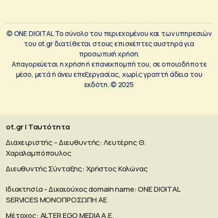
© ONE DIGITAL Το σύνολο του περιεχομένου και των υπηρεσιών
του ot.gr διατίθεται στους επισκέπτες αυστηρά για
προσωπική χρήση.
Απαγορεύεται η χρήση ή επανεκπομπή του, σε οποιοδήποτε
μέσο, μετά ή άνευ επεξεργασίας, χωρίς γραπτή άδεια του
εκδότη. © 2025
ot.gr | Ταυτότητα
Διαχειριστής - Διευθυντής: Λευτέρης Θ.
Χαραλαμπόπουλος
Διευθυντής Σύνταξης: Χρήστος Κολώνας
Ιδιοκτησία - Δικαιούχος domain name: ΟΝΕ DIGITAL
SERVICES MONOΠΡΟΣΩΠΗ ΑΕ
Μέτοχος: ALTER EGO MEDIA A.E.