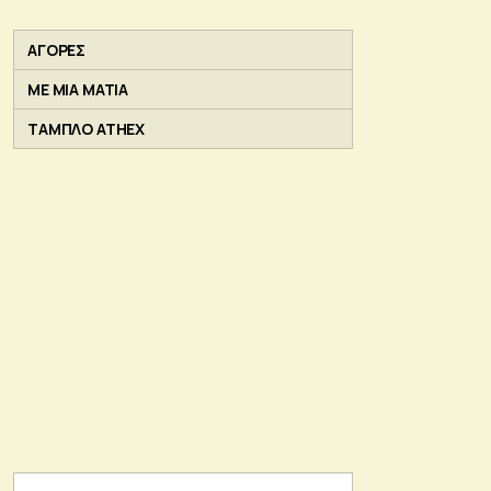
ΑΓΟΡΕΣ
ΜΕ ΜΙΑ ΜΑΤΙΑ
ΤΑΜΠΛΟ ATHEX