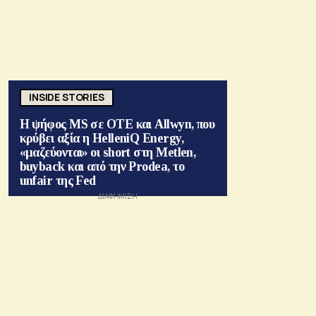
INSIDE STORIES
Η ψήφος MS σε ΟΤΕ και Allwyn, που
κρύβει αξία η HelleniQ Energy,
«μαζεύονται» οι short στη Metlen,
buyback και από την Prodea, το
unfair της Fed