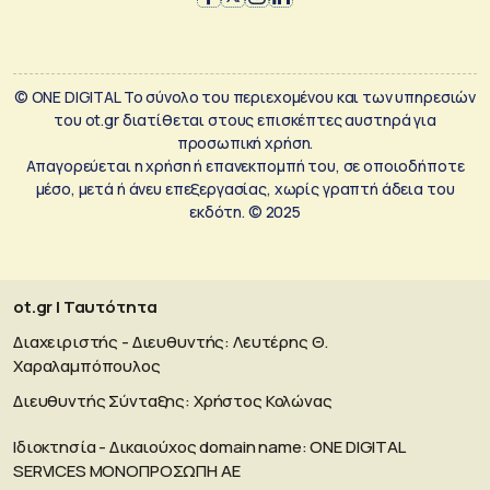
© ONE DIGITAL Το σύνολο του περιεχομένου και των υπηρεσιών
του ot.gr διατίθεται στους επισκέπτες αυστηρά για
προσωπική χρήση.
Απαγορεύεται η χρήση ή επανεκπομπή του, σε οποιοδήποτε
μέσο, μετά ή άνευ επεξεργασίας, χωρίς γραπτή άδεια του
εκδότη. © 2025
ot.gr | Ταυτότητα
Διαχειριστής - Διευθυντής: Λευτέρης Θ.
Χαραλαμπόπουλος
Διευθυντής Σύνταξης: Χρήστος Κολώνας
Ιδιοκτησία - Δικαιούχος domain name: ΟΝΕ DIGITAL
SERVICES MONOΠΡΟΣΩΠΗ ΑΕ