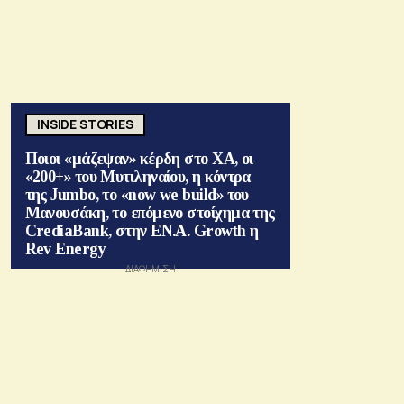
INSIDE STORIES
Ποιοι «μάζεψαν» κέρδη στο ΧΑ, οι
«200+» του Μυτιληναίου, η κόντρα
της Jumbo, το «now we build» του
Μανουσάκη, το επόμενο στοίχημα της
CrediaBank, στην ΕΝ.Α. Growth η
Rev Energy