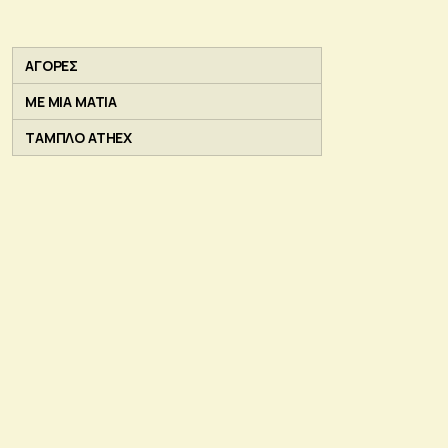
ΑΓΟΡΕΣ
ΜΕ ΜΙΑ ΜΑΤΙΑ
ΤΑΜΠΛΟ ATHEX