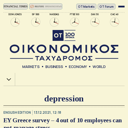
ΟΤ Markets
OT Forum
DOW JONES
SP 500
NASDAQ
FTSE 100
DAX 30
CAC 40
MARKETS
BUSINESS
ECONOMY
WORLD
Χ.Α.
depression
ENGLISH EDITION
13.12.2021, 12:18
EY Greece survey – 4 out of 10 employees can
not manage stress