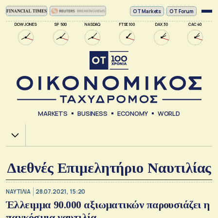
ΟΤ Markets
OT Forum
DOW JONES
SP 500
NASDAQ
FTSE 100
DAX 30
CAC 40
MARKETS
BUSINESS
ECONOMY
WORLD
Χ.Α.
Διεθνές Επιμελητήριο Ναυτιλίας
ΝΑΥΤΙΛΙΑ
28.07.2021, 15:20
Έλλειμμα 90.000 αξιωματικών παρουσιάζει η
παγκόσμια ναυτιλία