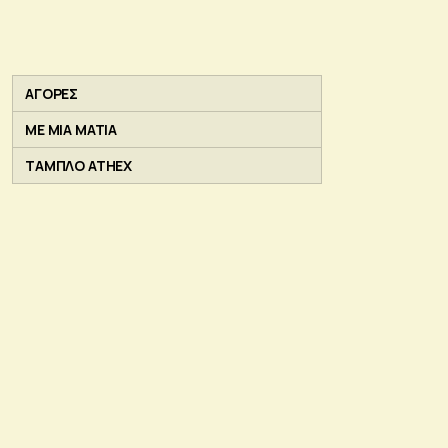
ΑΓΟΡΕΣ
ΜΕ ΜΙΑ ΜΑΤΙΑ
ΤΑΜΠΛΟ ATHEX