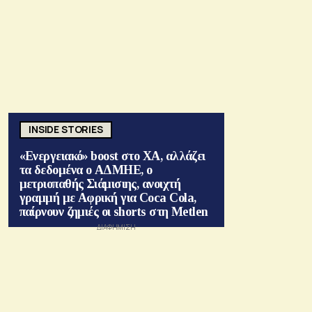
INSIDE STORIES
«Ενεργειακό» boost στο ΧΑ, αλλάζει
τα δεδομένα ο ΑΔΜΗΕ, ο
μετριοπαθής Σιάμισιης, ανοιχτή
γραμμή με Αφρική για Coca Cola,
παίρνουν ζημιές οι shorts στη Metlen