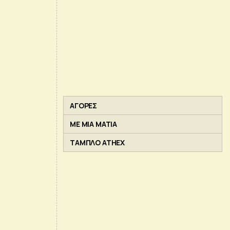
ΑΓΟΡΕΣ
ΜΕ ΜΙΑ ΜΑΤΙΑ
ΤΑΜΠΛΟ ATHEX