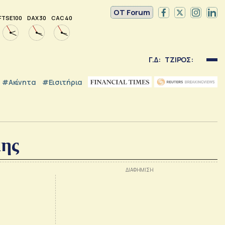
OT Forum
FTSE 100
DAX 30
CAC 40
Γ.Δ:
ΤΖΙΡΟΣ:
#Ακίνητα
#εισιτήρια
κης