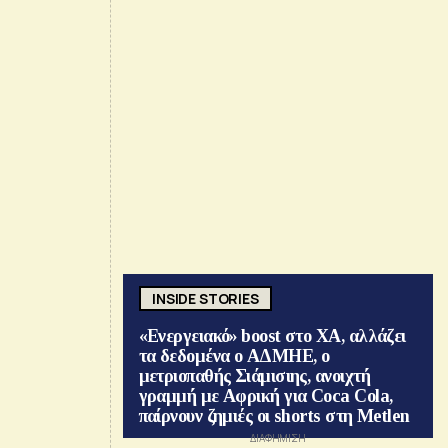
INSIDE STORIES
«Ενεργειακό» boost στο ΧΑ, αλλάζει
τα δεδομένα ο ΑΔΜΗΕ, ο
μετριοπαθής Σιάμισιης, ανοιχτή
γραμμή με Αφρική για Coca Cola,
παίρνουν ζημιές οι shorts στη Metlen