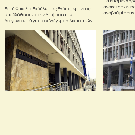
Τα επόμενα χρό
ανακατασκευής
Επτά Φάκελοι Εκδήλωσης Ενδιαφέροντος
αναβαθμίσουν 
υπεβλήθησαν στην Α΄ φάση του
λειτουργικότητ
Διαγωνισμού για το «Ανέγερση Δικαστικών
Μεγάρων Έδεσσας, Σερρών, Κιλκίς και
ανακατασκευή Δικαστικού Μεγάρου
Θεσσαλονίκης»