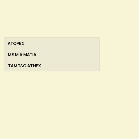
ΑΓΟΡΕΣ
ΜΕ ΜΙΑ ΜΑΤΙΑ
ΤΑΜΠΛΟ ATHEX