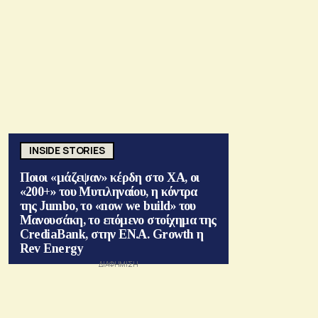
INSIDE STORIES
Ποιοι «μάζεψαν» κέρδη στο ΧΑ, οι
«200+» του Μυτιληναίου, η κόντρα
της Jumbo, το «now we build» του
Μανουσάκη, το επόμενο στοίχημα της
CrediaBank, στην ΕΝ.Α. Growth η
Rev Energy