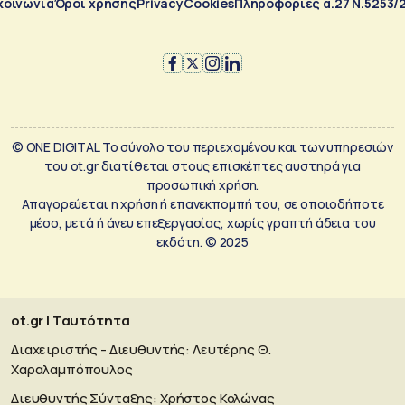
κοινωνία
Όροι χρήσης
Privacy
Cookies
Πληροφορίες α.27 Ν.5253/
© ONE DIGITAL Το σύνολο του περιεχομένου και των υπηρεσιών
του ot.gr διατίθεται στους επισκέπτες αυστηρά για
προσωπική χρήση.
Απαγορεύεται η χρήση ή επανεκπομπή του, σε οποιοδήποτε
μέσο, μετά ή άνευ επεξεργασίας, χωρίς γραπτή άδεια του
εκδότη. © 2025
ot.gr | Ταυτότητα
Διαχειριστής - Διευθυντής: Λευτέρης Θ.
Χαραλαμπόπουλος
Διευθυντής Σύνταξης: Χρήστος Κολώνας