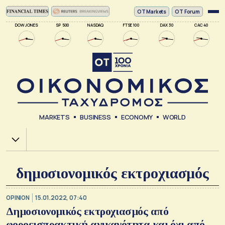
ΟΤ Markets
OT Forum
DOW JONES
SP 500
NASDAQ
FTSE 100
DAX 30
CAC 40
MARKETS
BUSINESS
ECONOMY
WORLD
Χ.Α.
δημοσιονομικός εκτροχιασμός
OPINION
15.01.2022, 07:40
Δημοσιονομικός εκτροχιασμός από
φοροεισπρακτική ανικανότητα και όχι από