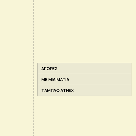
ΑΓΟΡΕΣ
ΜΕ ΜΙΑ ΜΑΤΙΑ
ΤΑΜΠΛΟ ATHEX