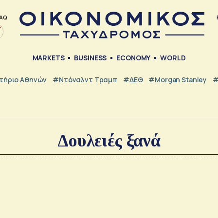
AQ
MARKETS
BUSINESS
ECONOMY
WORLD
τήριο Αθηνών
#Ντόναλντ Τραμπ
#ΔΕΘ
#Morgan Stanley
#
Δουλειές ξανά