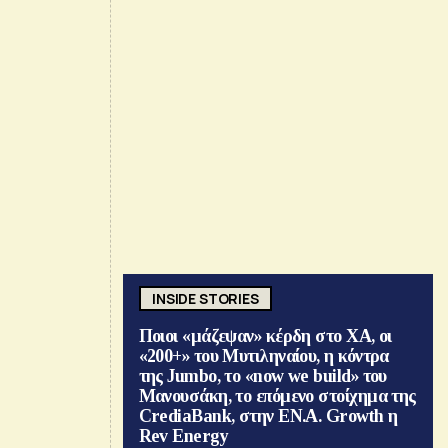
INSIDE STORIES
Ποιοι «μάζεψαν» κέρδη στο ΧΑ, οι
«200+» του Μυτιληναίου, η κόντρα
της Jumbo, το «now we build» του
Μανουσάκη, το επόμενο στοίχημα της
CrediaBank, στην ΕΝ.Α. Growth η
Rev Energy