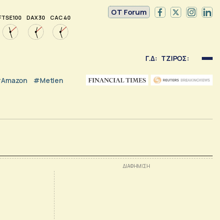
OT Forum
FTSE 100
DAX 30
CAC 40
Γ.Δ:
ΤΖΙΡΟΣ:
Amazon
#Metlen