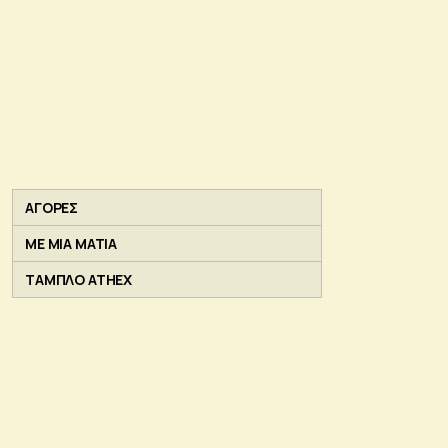
ΑΓΟΡΕΣ
ΜΕ ΜΙΑ ΜΑΤΙΑ
ΤΑΜΠΛΟ ATHEX