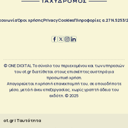
κοινωνία
Όροι χρήσης
Privacy
Cookies
Πληροφορίες α.27 Ν.5253/
© ONE DIGITAL Το σύνολο του περιεχομένου και των υπηρεσιών
του ot.gr διατίθεται στους επισκέπτες αυστηρά για
προσωπική χρήση.
Απαγορεύεται η χρήση ή επανεκπομπή του, σε οποιοδήποτε
μέσο, μετά ή άνευ επεξεργασίας, χωρίς γραπτή άδεια του
εκδότη. © 2025
ot.gr | Ταυτότητα