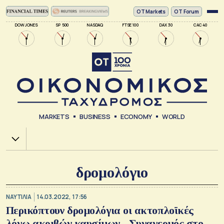
ΟΤ Markets
OT Forum
DOW JONES
SP 500
NASDAQ
FTSE 100
DAX 30
CAC 40
MARKETS
BUSINESS
ECONOMY
WORLD
Χ.Α.
δρομολόγιο
ΝΑΥΤΙΛΙΑ
14.03.2022, 17:56
Περικόπτουν δρομολόγια οι ακτοπλοϊκές
λόγω ακριβών καυσίμων - Συναγερμός στο