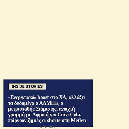
INSIDE STORIES
«Ενεργειακό» boost στο ΧΑ, αλλάζει
τα δεδομένα ο ΑΔΜΗΕ, ο
μετριοπαθής Σιάμισιης, ανοιχτή
γραμμή με Αφρική για Coca Cola,
παίρνουν ζημιές οι shorts στη Metlen