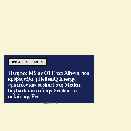
INSIDE STORIES
Η ψήφος MS σε ΟΤΕ και Allwyn, που
κρύβει αξία η HelleniQ Energy,
«μαζεύονται» οι short στη Metlen,
buyback και από την Prodea, το
unfair της Fed