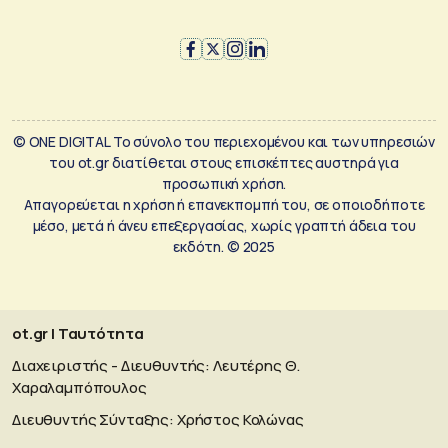
© ONE DIGITAL Το σύνολο του περιεχομένου και των υπηρεσιών
του ot.gr διατίθεται στους επισκέπτες αυστηρά για
προσωπική χρήση.
Απαγορεύεται η χρήση ή επανεκπομπή του, σε οποιοδήποτε
μέσο, μετά ή άνευ επεξεργασίας, χωρίς γραπτή άδεια του
εκδότη. © 2025
ot.gr | Ταυτότητα
Διαχειριστής - Διευθυντής: Λευτέρης Θ.
Χαραλαμπόπουλος
Διευθυντής Σύνταξης: Χρήστος Κολώνας