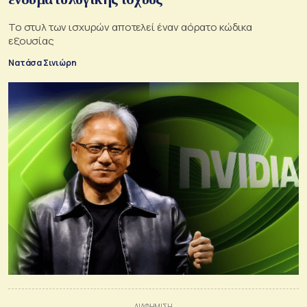
Το στυλ των ισχυρών αποτελεί έναν αόρατο κώδικα
εξουσίας
Νατάσα Σινιώρη