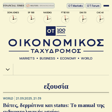
ΟΤ Markets
OT Forum
DOW JONES
SP 500
NASDAQ
FTSE 100
DAX 30
CAC 40
MARKETS
BUSINESS
ECONOMY
WORLD
Χ.Α.
εξουσία
WORLD
21.09.2025, 21:39
Βάτες, δερμάτινα και status: Tο manual της
ενδυματολογικής ισχύος