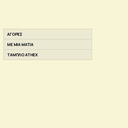
ΑΓΟΡΕΣ
ΜΕ ΜΙΑ ΜΑΤΙΑ
ΤΑΜΠΛΟ ATHEX