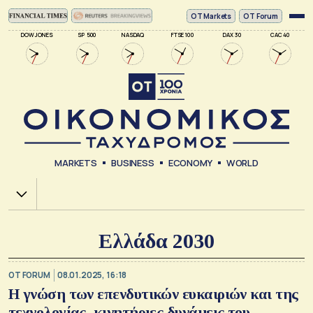
ΟΤ Markets
OT Forum
DOW JONES
SP 500
NASDAQ
FTSE 100
DAX 30
CAC 40
MARKETS
BUSINESS
ECONOMY
WORLD
Χ.Α.
Ελλάδα 2030
OT FORUM
08.01.2025, 16:18
Η γνώση των επενδυτικών ευκαιριών και της
τεχνολογίας, κινητήριες δυνάμεις του