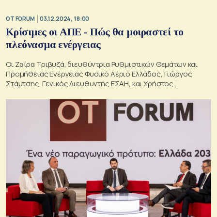
OT FORUM
03.12.2024, 18:00
Κρίσιμες οι ΑΠΕ - Πώς θα μοιραστεί το
πλεόνασμα ενέργειας
Οι Ζαΐρα Τριβυζά, διευθύντρια Ρυθμιστικών Θεμάτων και
Προμήθειας Ενέργειας Φυσικό Αέριο Ελλάδος, Γιώργος
Στάμτσης, Γενικός Διευθυντής ΕΣΑΗ, και Χρήστος
Βασιλείου, Επικεφαλής Διεύθυνσης Εμπορίας Ηλεκτρικής
Ενέργειας ΔΕΠΑ Εμπορίας, μίλησαν στο 4ο OT FORUM