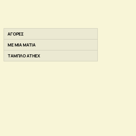
ΑΓΟΡΕΣ
ΜΕ ΜΙΑ ΜΑΤΙΑ
ΤΑΜΠΛΟ ATHEX