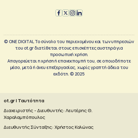
© ONE DIGITAL Το σύνολο του περιεχομένου και των υπηρεσιών
του ot.gr διατίθεται στους επισκέπτες αυστηρά για
προσωπική χρήση.
Απαγορεύεται η χρήση ή επανεκπομπή του, σε οποιοδήποτε
μέσο, μετά ή άνευ επεξεργασίας, χωρίς γραπτή άδεια του
εκδότη. © 2025
ot.gr | Ταυτότητα
Διαχειριστής - Διευθυντής: Λευτέρης Θ.
Χαραλαμπόπουλος
Διευθυντής Σύνταξης: Χρήστος Κολώνας