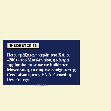
INSIDE STORIES
Ποιοι «μάζεψαν» κέρδη στο ΧΑ, οι
«200+» του Μυτιληναίου, η κόντρα
της Jumbo, το «now we build» του
Μανουσάκη, το επόμενο στοίχημα της
CrediaBank, στην ΕΝ.Α. Growth η
Rev Energy