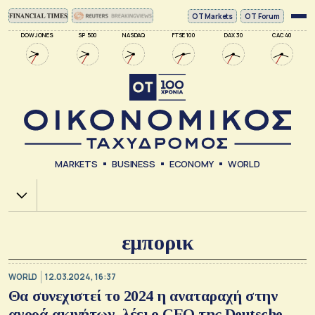
ΟΤ Markets
OT Forum
DOW JONES
SP 500
NASDAQ
FTSE 100
DAX 30
CAC 40
MARKETS
BUSINESS
ECONOMY
WORLD
Χ.Α.
εμπορικ
WORLD
12.03.2024, 16:37
Θα συνεχιστεί το 2024 η αναταραχή στην
αγορά ακινήτων, λέει ο CEO της Deutsche