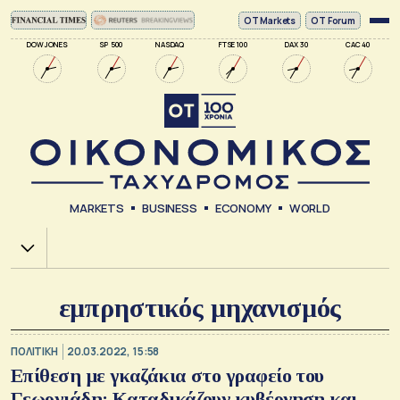
ΟΤ Markets
OT Forum
DOW JONES
SP 500
NASDAQ
FTSE 100
DAX 30
CAC 40
MARKETS
BUSINESS
ECONOMY
WORLD
Χ.Α.
εμπρηστικός μηχανισμός
ΠΟΛΙΤΙΚΗ
20.03.2022, 15:58
Επίθεση με γκαζάκια στο γραφείο του
Γεωργιάδη: Καταδικάζουν κυβέρνηση και