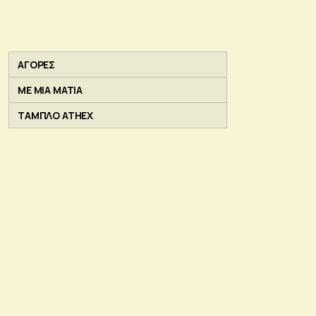
ΑΓΟΡΕΣ
ΜΕ ΜΙΑ ΜΑΤΙΑ
ΤΑΜΠΛΟ ATHEX