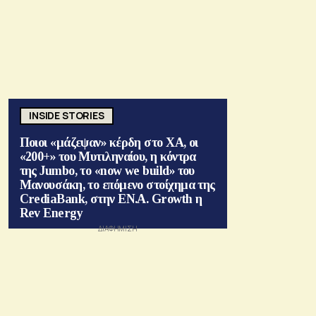
INSIDE STORIES
Ποιοι «μάζεψαν» κέρδη στο ΧΑ, οι
«200+» του Μυτιληναίου, η κόντρα
της Jumbo, το «now we build» του
Μανουσάκη, το επόμενο στοίχημα της
CrediaBank, στην ΕΝ.Α. Growth η
Rev Energy