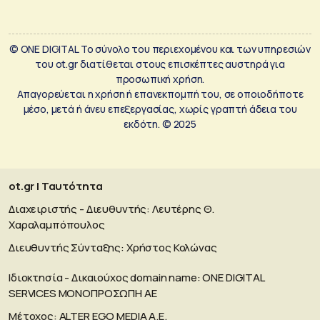
© ONE DIGITAL Το σύνολο του περιεχομένου και των υπηρεσιών
του ot.gr διατίθεται στους επισκέπτες αυστηρά για
προσωπική χρήση.
Απαγορεύεται η χρήση ή επανεκπομπή του, σε οποιοδήποτε
μέσο, μετά ή άνευ επεξεργασίας, χωρίς γραπτή άδεια του
εκδότη. © 2025
ot.gr | Ταυτότητα
Διαχειριστής - Διευθυντής: Λευτέρης Θ.
Χαραλαμπόπουλος
Διευθυντής Σύνταξης: Χρήστος Κολώνας
Ιδιοκτησία - Δικαιούχος domain name: ΟΝΕ DIGITAL
SERVICES MONOΠΡΟΣΩΠΗ ΑΕ
Μέτοχος: ALTER EGO MEDIA A.E.