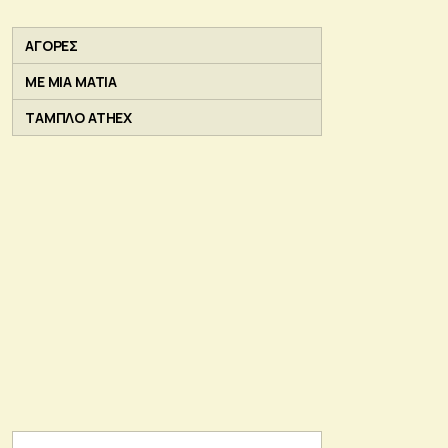
ΑΓΟΡΕΣ
ΜΕ ΜΙΑ ΜΑΤΙΑ
ΤΑΜΠΛΟ ATHEX