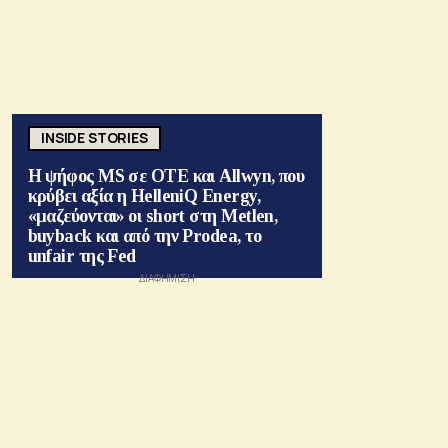
INSIDE STORIES
Η ψήφος MS σε ΟΤΕ και Allwyn, που
κρύβει αξία η HelleniQ Energy,
«μαζεύονται» οι short στη Metlen,
buyback και από την Prodea, το
unfair της Fed