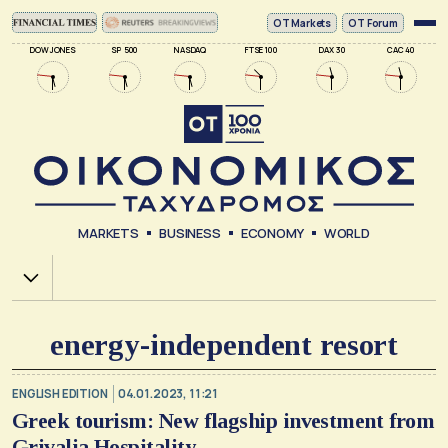
ΟΤ Markets
OT Forum
DOW JONES
SP 500
NASDAQ
FTSE 100
DAX 30
CAC 40
MARKETS
BUSINESS
ECONOMY
WORLD
Χ.Α.
energy-independent resort
ENGLISH EDITION
04.01.2023, 11:21
Greek tourism: New flagship investment from
Grivalia Hospitality