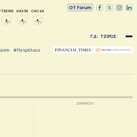
OT Forum
FTSE 100
DAX 30
CAC 40
Γ.Δ:
ΤΖΙΡΟΣ:
ρώπη
#Πετρέλαιο