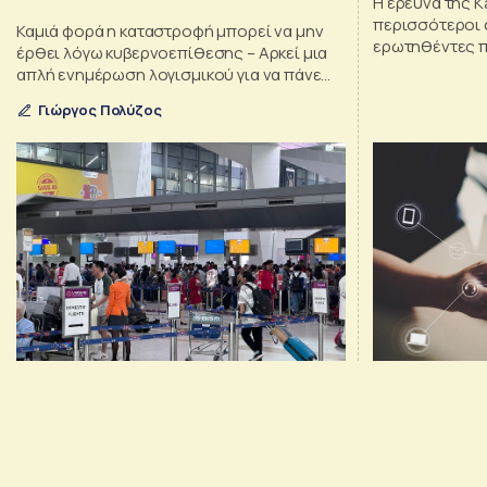
Η έρευνα της K
περισσότεροι 
Καμιά φορά η καταστροφή μπορεί να μην
ερωτηθέντες π
έρθει λόγω κυβερνοεπίθεσης – Αρκεί μια
συμφωνούν ότι 
απλή ενημέρωση λογισμικού για να πάνε
ηλικιωμένοι συ
όλα στραβά
Γιώργος Πολύζος
βοήθεια με τη
τους.