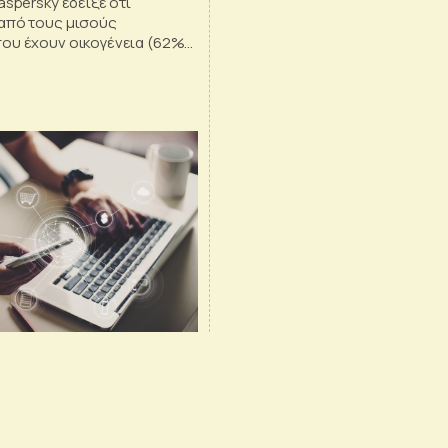
aspersky έδειξε ότι
από τους μισούς
ου έχουν οικογένεια (62%)
τα παιδιά και οι
γγενείς χρειάζονται
ν ενημέρωση των συσκευών