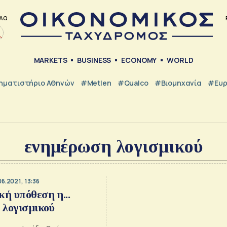
AQ
MARKETS
BUSINESS
ECONOMY
WORLD
ηματιστήριο Αθηνών
#metlen
#Qualco
#Βιομηχανία
#Ευ
ενημέρωση λογισμικού
06.2021, 13:36
κή υπόθεση η...
 λογισμικού