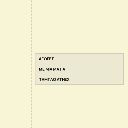
ΑΓΟΡΕΣ
ΜΕ ΜΙΑ ΜΑΤΙΑ
ΤΑΜΠΛΟ ATHEX