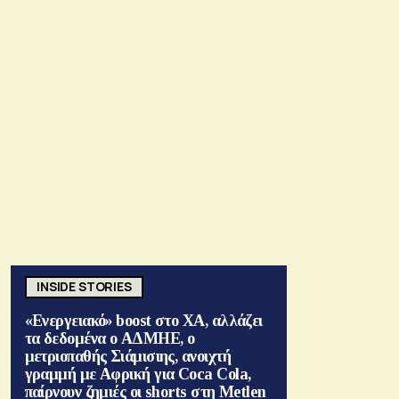
INSIDE STORIES
«Ενεργειακό» boost στο ΧΑ, αλλάζει
τα δεδομένα ο ΑΔΜΗΕ, ο
μετριοπαθής Σιάμισιης, ανοιχτή
γραμμή με Αφρική για Coca Cola,
παίρνουν ζημιές οι shorts στη Metlen