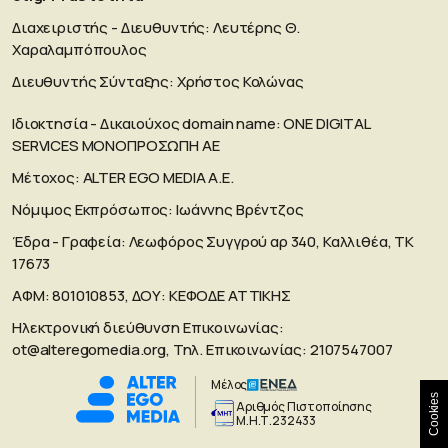
Διαχειριστής - Διευθυντής: Λευτέρης Θ.
Χαραλαμπόπουλος
Διευθυντής Σύνταξης: Χρήστος Κολώνας
Ιδιοκτησία - Δικαιούχος domain name: ΟΝΕ DIGITAL
SERVICES MONOΠΡΟΣΩΠΗ ΑΕ
Μέτοχος: ALTER EGO MEDIA A.E.
Νόμιμος Εκπρόσωπος: Ιωάννης Βρέντζος
Έδρα - Γραφεία: Λεωφόρος Συγγρού αρ 340, Καλλιθέα, ΤΚ
17673
ΑΦΜ: 801010853, ΔΟΥ: ΚΕΦΟΔΕ ΑΤΤΙΚΗΣ
Ηλεκτρονική διεύθυνση Επικοινωνίας:
ot@alteregomedia.org
, Τηλ. Επικοινωνίας: 2107547007
Μέλος
Cookies
Aριθμός Πιστοποίησης
Μ.Η.Τ.232433