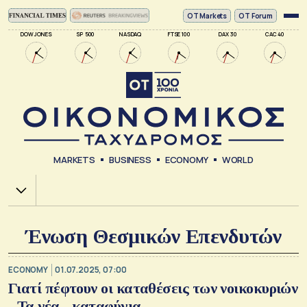
ΟΤ Markets
OT Forum
DOW JONES
SP 500
NASDAQ
FTSE 100
DAX 30
CAC 40
MARKETS
BUSINESS
ECONOMY
WORLD
Χ.Α.
Ένωση Θεσμικών Επενδυτών
ECONOMY
01.07.2025, 07:00
Γιατί πέφτουν οι καταθέσεις των νοικοκυριών
- Τα νέα... καταφύγια