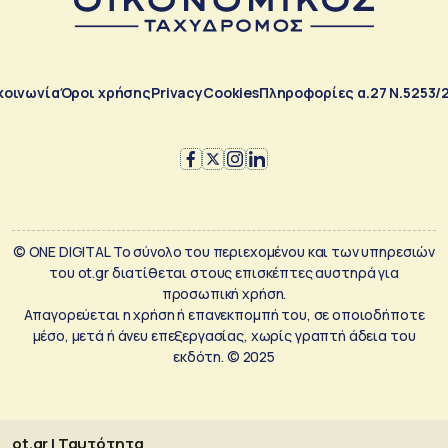
κοινωνία
Όροι χρήσης
Privacy
Cookies
Πληροφορίες α.27 Ν.5253/
© ONE DIGITAL Το σύνολο του περιεχομένου και των υπηρεσιών
του ot.gr διατίθεται στους επισκέπτες αυστηρά για
προσωπική χρήση.
Απαγορεύεται η χρήση ή επανεκπομπή του, σε οποιοδήποτε
μέσο, μετά ή άνευ επεξεργασίας, χωρίς γραπτή άδεια του
εκδότη. © 2025
ot.gr | Ταυτότητα