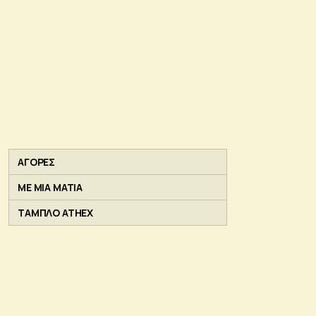
ΑΓΟΡΕΣ
ΜΕ ΜΙΑ ΜΑΤΙΑ
ΤΑΜΠΛΟ ATHEX