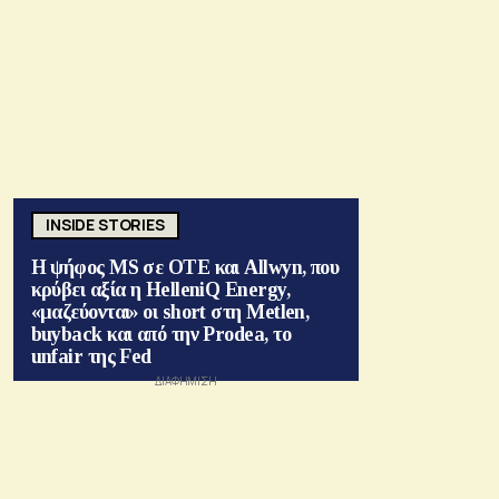
INSIDE STORIES
Η ψήφος MS σε ΟΤΕ και Allwyn, που
κρύβει αξία η HelleniQ Energy,
«μαζεύονται» οι short στη Metlen,
buyback και από την Prodea, το
unfair της Fed