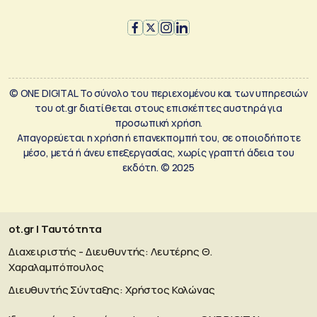
© ONE DIGITAL Το σύνολο του περιεχομένου και των υπηρεσιών
του ot.gr διατίθεται στους επισκέπτες αυστηρά για
προσωπική χρήση.
Απαγορεύεται η χρήση ή επανεκπομπή του, σε οποιοδήποτε
μέσο, μετά ή άνευ επεξεργασίας, χωρίς γραπτή άδεια του
εκδότη. © 2025
ot.gr | Ταυτότητα
Διαχειριστής - Διευθυντής: Λευτέρης Θ.
Χαραλαμπόπουλος
Διευθυντής Σύνταξης: Χρήστος Κολώνας