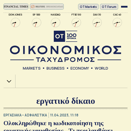
ΟΤ Markets
OT Forum
DOW JONES
SP 500
NASDAQ
FTSE 100
DAX 30
CAC 40
MARKETS
BUSINESS
ECONOMY
WORLD
Χ.Α.
εργατικό δίκαιο
ΕΡΓΑΣΙΑΚΑ – ΑΣΦΑΛΙΣΤΙΚΑ
11.04.2023, 11:18
Ολοκληρώθηκε η κωδικοποίηση της
εργατικής νομοθεσίας - Τι περιλαμβάνει