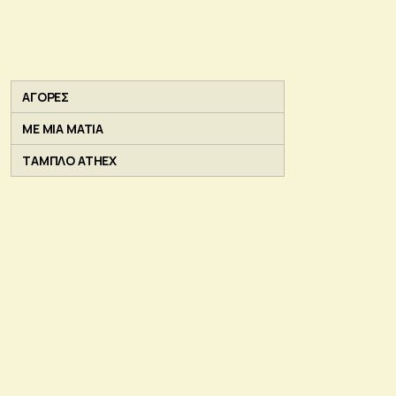
ΑΓΟΡΕΣ
ΜΕ ΜΙΑ ΜΑΤΙΑ
ΤΑΜΠΛΟ ATHEX