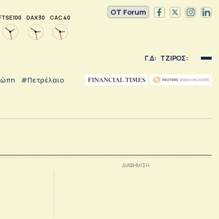
OT Forum
FTSE 100
DAX 30
CAC 40
Γ.Δ:
ΤΖΙΡΟΣ:
ρώπη
#Πετρέλαιο