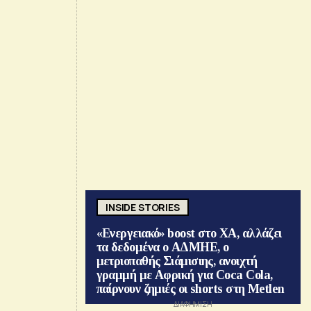
INSIDE STORIES
«Ενεργειακό» boost στο ΧΑ, αλλάζει
τα δεδομένα ο ΑΔΜΗΕ, ο
μετριοπαθής Σιάμισιης, ανοιχτή
γραμμή με Αφρική για Coca Cola,
παίρνουν ζημιές οι shorts στη Metlen