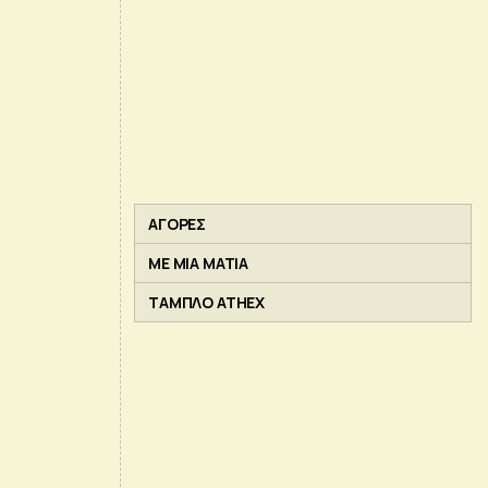
ΑΓΟΡΕΣ
ΜΕ ΜΙΑ ΜΑΤΙΑ
ΤΑΜΠΛΟ ATHEX