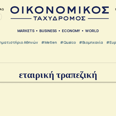
AQ
MARKETS
BUSINESS
ECONOMY
WORLD
ηματιστήριο Αθηνών
#metlen
#Qualco
#Βιομηχανία
#Ευ
εταιρική τραπεζική