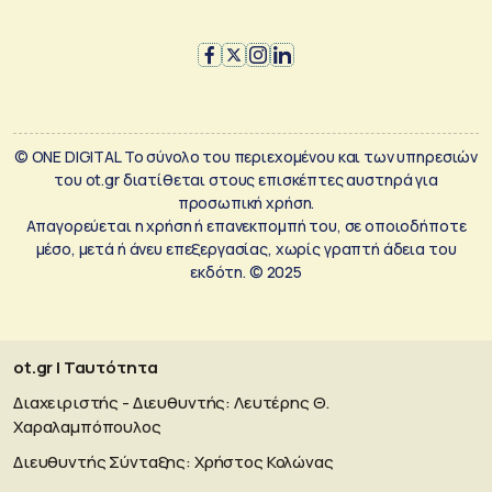
© ONE DIGITAL Το σύνολο του περιεχομένου και των υπηρεσιών
του ot.gr διατίθεται στους επισκέπτες αυστηρά για
προσωπική χρήση.
Απαγορεύεται η χρήση ή επανεκπομπή του, σε οποιοδήποτε
μέσο, μετά ή άνευ επεξεργασίας, χωρίς γραπτή άδεια του
εκδότη. © 2025
ot.gr | Ταυτότητα
Διαχειριστής - Διευθυντής: Λευτέρης Θ.
Χαραλαμπόπουλος
Διευθυντής Σύνταξης: Χρήστος Κολώνας