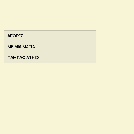
ΑΓΟΡΕΣ
ΜΕ ΜΙΑ ΜΑΤΙΑ
ΤΑΜΠΛΟ ATHEX