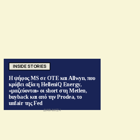
INSIDE STORIES
Η ψήφος MS σε ΟΤΕ και Allwyn, που
κρύβει αξία η HelleniQ Energy,
«μαζεύονται» οι short στη Metlen,
buyback και από την Prodea, το
unfair της Fed