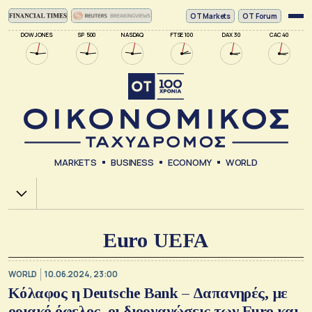
ΟΤ Markets
OT Forum
DOW JONES
SP 500
NASDAQ
FTSE 100
DAX 30
CAC 40
MARKETS
BUSINESS
ECONOMY
WORLD
Χ.Α.
Euro UEFA
WORLD
10.06.2024, 23:00
Κόλαφος η Deutsche Bank – Δαπανηρές, με
οριακό όφελος, οι διοργανώσεις των Euro και