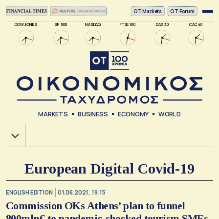
ΟΤ Markets
OT Forum
DOW JONES
SP 500
NASDAQ
FTSE 100
DAX 30
CAC 40
MARKETS
BUSINESS
ECONOMY
WORLD
Χ.Α.
European Digital Covid-19
ENGLISH EDITION
01.06.2021, 19:15
Commission OKs Athens’ plan to funnel
800mln€ to pandemic-shocked tourism SMEs