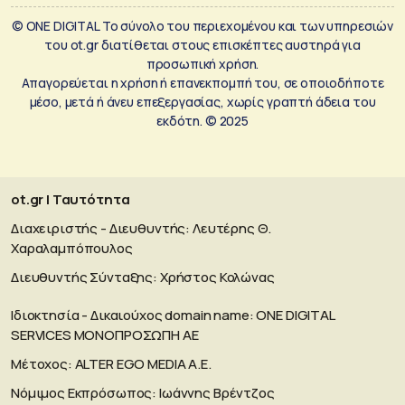
© ONE DIGITAL Το σύνολο του περιεχομένου και των υπηρεσιών
του ot.gr διατίθεται στους επισκέπτες αυστηρά για
προσωπική χρήση.
Απαγορεύεται η χρήση ή επανεκπομπή του, σε οποιοδήποτε
μέσο, μετά ή άνευ επεξεργασίας, χωρίς γραπτή άδεια του
εκδότη. © 2025
ot.gr | Ταυτότητα
Διαχειριστής - Διευθυντής: Λευτέρης Θ.
Χαραλαμπόπουλος
Διευθυντής Σύνταξης: Χρήστος Κολώνας
Ιδιοκτησία - Δικαιούχος domain name: ΟΝΕ DIGITAL
SERVICES MONOΠΡΟΣΩΠΗ ΑΕ
Μέτοχος: ALTER EGO MEDIA A.E.
Νόμιμος Εκπρόσωπος: Ιωάννης Βρέντζος