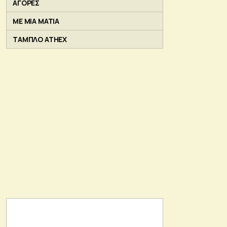
ΑΓΟΡΕΣ
ΜΕ ΜΙΑ ΜΑΤΙΑ
ΤΑΜΠΛΟ ATHEX