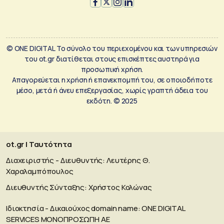
© ONE DIGITAL Το σύνολο του περιεχομένου και των υπηρεσιών
του ot.gr διατίθεται στους επισκέπτες αυστηρά για
προσωπική χρήση.
Απαγορεύεται η χρήση ή επανεκπομπή του, σε οποιοδήποτε
μέσο, μετά ή άνευ επεξεργασίας, χωρίς γραπτή άδεια του
εκδότη. © 2025
ot.gr | Ταυτότητα
Διαχειριστής - Διευθυντής: Λευτέρης Θ.
Χαραλαμπόπουλος
Διευθυντής Σύνταξης: Χρήστος Κολώνας
Ιδιοκτησία - Δικαιούχος domain name: ΟΝΕ DIGITAL
SERVICES MONOΠΡΟΣΩΠΗ ΑΕ