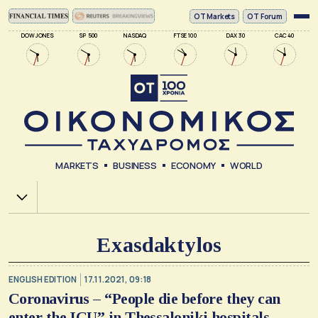
ΟΤ Markets
OT Forum
DOW JONES
SP 500
NASDAQ
FTSE 100
DAX 30
CAC 40
MARKETS
BUSINESS
ECONOMY
WORLD
Χ.Α.
Exasdaktylos
ENGLISH EDITION
17.11.2021, 09:18
Coronavirus – “People die before they can
enter the ICU” in Thessaloniki hospitals