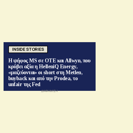
INSIDE STORIES
Η ψήφος MS σε ΟΤΕ και Allwyn, που
κρύβει αξία η HelleniQ Energy,
«μαζεύονται» οι short στη Metlen,
buyback και από την Prodea, το
unfair της Fed