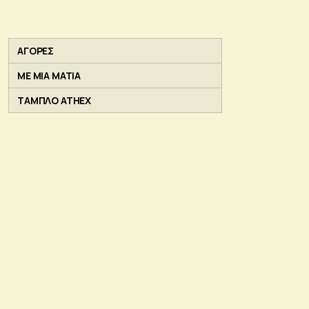
ΑΓΟΡΕΣ
ΜΕ ΜΙΑ ΜΑΤΙΑ
ΤΑΜΠΛΟ ATHEX