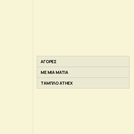
ΑΓΟΡΕΣ
ΜΕ ΜΙΑ ΜΑΤΙΑ
ΤΑΜΠΛΟ ATHEX