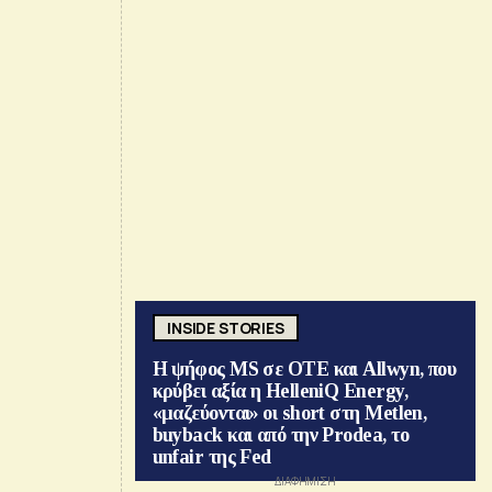
INSIDE STORIES
Η ψήφος MS σε ΟΤΕ και Allwyn, που
κρύβει αξία η HelleniQ Energy,
«μαζεύονται» οι short στη Metlen,
buyback και από την Prodea, το
unfair της Fed