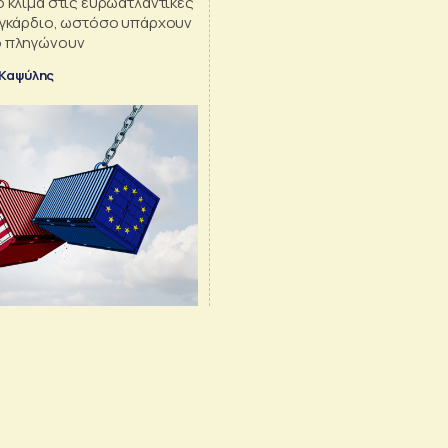
ο κλίμα στις ευρωατλαντικές
 εγκάρδιο, ωστόσο υπάρχουν
ο πληγώνουν
 Καψύλης