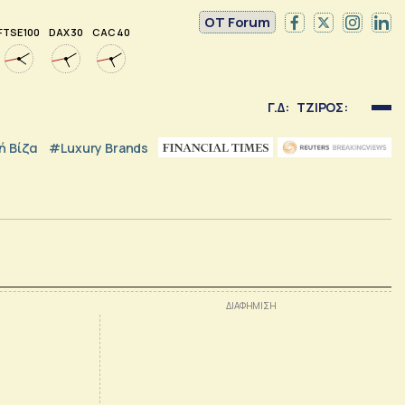
OT Forum
FTSE 100
DAX 30
CAC 40
Γ.Δ:
ΤΖΙΡΟΣ:
 Βίζα
#luxury Brands