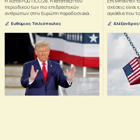
Η λίστα POLITICO 28, η κατάταξη του
Επί Μπάιντεν τ
περιοδικού των πιο επιδραστικών
σχέσεις είναι
ανθρώπων στην Ευρώπη παραδοσιακά
αγκάθια που τ
περιλαμβάνει μόνο Ευρωπαίους, αλλά για
Ευθύμιος Τσιλιόπουλος
Αλέξανδρος
το 2026 έσπασε τον κανόνα