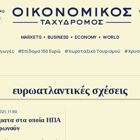
AQ
MARKETS
BUSINESS
ECONOMY
WORLD
γωγές
#Επίδομα 150 Ευρώ
#Χωροταξικό Τουρισμού
#Χρυσή
ευρωατλαντικές σχέσεις
021, 11:50
έματα στα οποία ΗΠΑ
φωνούν