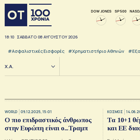
DOW JONES
SP 500
NASD
18:10
ΣΑΒΒΑΤΟ
08
ΑΥΓΟΥΣΤΟΥ
2026
#Ασφαλιστικές Εισφορές
#Χρηματιστήριο Αθηνών
#εξα
Χ.Α.
WORLD
09.12.2025, 15:01
ΚΟΣΜΟΣ
14.06.2
Ο πιο επιδραστικός άνθρωπος
Tα 10+1 θ
στην Ευρώπη είναι ο...Τραμπ
και ΕΕ δια