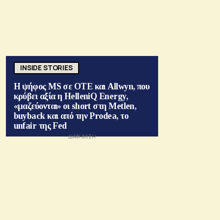
INSIDE STORIES
Η ψήφος MS σε ΟΤΕ και Allwyn, που
κρύβει αξία η HelleniQ Energy,
«μαζεύονται» οι short στη Metlen,
buyback και από την Prodea, το
unfair της Fed