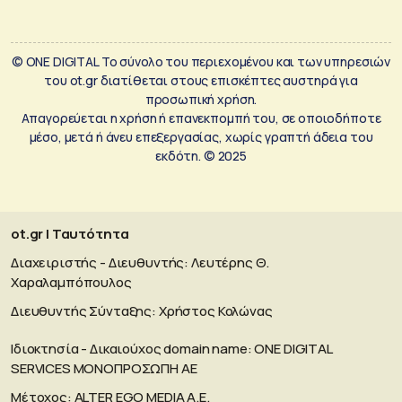
© ONE DIGITAL Το σύνολο του περιεχομένου και των υπηρεσιών
του ot.gr διατίθεται στους επισκέπτες αυστηρά για
προσωπική χρήση.
Απαγορεύεται η χρήση ή επανεκπομπή του, σε οποιοδήποτε
μέσο, μετά ή άνευ επεξεργασίας, χωρίς γραπτή άδεια του
εκδότη. © 2025
ot.gr | Ταυτότητα
Διαχειριστής - Διευθυντής: Λευτέρης Θ.
Χαραλαμπόπουλος
Διευθυντής Σύνταξης: Χρήστος Κολώνας
Ιδιοκτησία - Δικαιούχος domain name: ΟΝΕ DIGITAL
SERVICES MONOΠΡΟΣΩΠΗ ΑΕ
Μέτοχος: ALTER EGO MEDIA A.E.