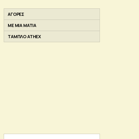
ΑΓΟΡΕΣ
ΜΕ ΜΙΑ ΜΑΤΙΑ
ΤΑΜΠΛΟ ATHEX