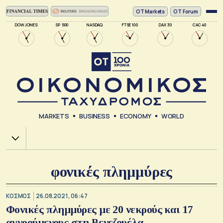
ΟΤ Markets
OT Forum
DOW JONES
SP 500
NASDAQ
FTSE 100
DAX 30
CAC 40
MARKETS
BUSINESS
ECONOMY
WORLD
Χ.Α.
φονικές πλημμύρες
ΚΟΣΜΟΣ
26.08.2021, 06:47
Φονικές πλημμύρες με 20 νεκρούς και 17
αγνοούμενους στη Βενεζουέλα