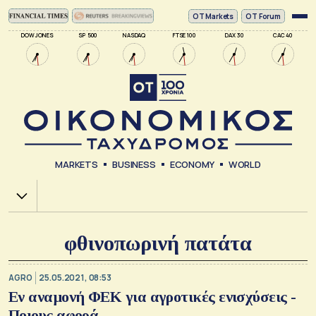
ΟΤ Markets
OT Forum
DOW JONES
SP 500
NASDAQ
FTSE 100
DAX 30
CAC 40
MARKETS
BUSINESS
ECONOMY
WORLD
Χ.Α.
φθινοπωρινή πατάτα
AGRO
25.05.2021, 08:53
Εν αναμονή ΦΕΚ για αγροτικές ενισχύσεις -
Ποιους αφορά