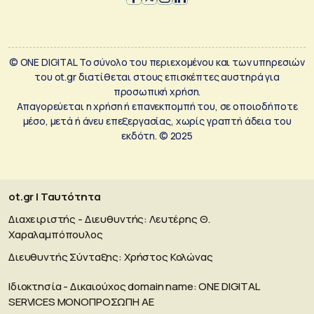
© ONE DIGITAL Το σύνολο του περιεχομένου και των υπηρεσιών
του ot.gr διατίθεται στους επισκέπτες αυστηρά για
προσωπική χρήση.
Απαγορεύεται η χρήση ή επανεκπομπή του, σε οποιοδήποτε
μέσο, μετά ή άνευ επεξεργασίας, χωρίς γραπτή άδεια του
εκδότη. © 2025
ot.gr | Ταυτότητα
Διαχειριστής - Διευθυντής: Λευτέρης Θ.
Χαραλαμπόπουλος
Διευθυντής Σύνταξης: Χρήστος Κολώνας
Ιδιοκτησία - Δικαιούχος domain name: ΟΝΕ DIGITAL
SERVICES MONOΠΡΟΣΩΠΗ ΑΕ