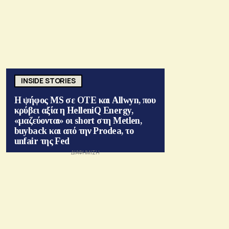
INSIDE STORIES
Η ψήφος MS σε ΟΤΕ και Allwyn, που
κρύβει αξία η HelleniQ Energy,
«μαζεύονται» οι short στη Metlen,
buyback και από την Prodea, το
unfair της Fed