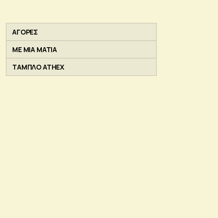
ΑΓΟΡΕΣ
ΜΕ ΜΙΑ ΜΑΤΙΑ
ΤΑΜΠΛΟ ATHEX