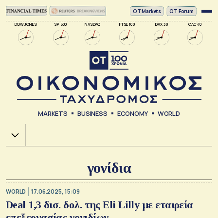
ΟΤ Markets
OT Forum
DOW JONES
SP 500
NASDAQ
FTSE 100
DAX 30
CAC 40
MARKETS
BUSINESS
ECONOMY
WORLD
Χ.Α.
γονίδια
WORLD
17.06.2025, 15:09
Deal 1,3 δισ. δολ. της Eli Lilly με εταιρεία
επεξεργασίας γονιδίων