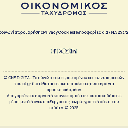
κοινωνία
Όροι χρήσης
Privacy
Cookies
Πληροφορίες α.27 Ν.5253/
© ONE DIGITAL Το σύνολο του περιεχομένου και των υπηρεσιών
του ot.gr διατίθεται στους επισκέπτες αυστηρά για
προσωπική χρήση.
Απαγορεύεται η χρήση ή επανεκπομπή του, σε οποιοδήποτε
μέσο, μετά ή άνευ επεξεργασίας, χωρίς γραπτή άδεια του
εκδότη. © 2025