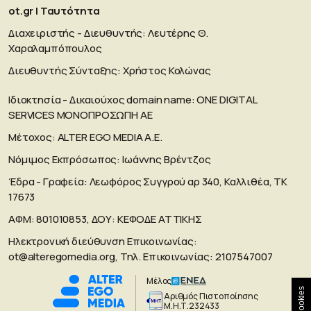
ot.gr | Ταυτότητα
Διαχειριστής - Διευθυντής: Λευτέρης Θ.
Χαραλαμπόπουλος
Διευθυντής Σύνταξης: Χρήστος Κολώνας
Ιδιοκτησία - Δικαιούχος domain name: ΟΝΕ DIGITAL
SERVICES MONOΠΡΟΣΩΠΗ ΑΕ
Μέτοχος: ALTER EGO MEDIA A.E.
Νόμιμος Εκπρόσωπος: Ιωάννης Βρέντζος
Έδρα - Γραφεία: Λεωφόρος Συγγρού αρ 340, Καλλιθέα, ΤΚ
17673
ΑΦΜ: 801010853, ΔΟΥ: ΚΕΦΟΔΕ ΑΤΤΙΚΗΣ
Ηλεκτρονική διεύθυνση Επικοινωνίας:
ot@alteregomedia.org
, Τηλ. Επικοινωνίας: 2107547007
Μέλος
Cookies
Aριθμός Πιστοποίησης
Μ.Η.Τ.232433