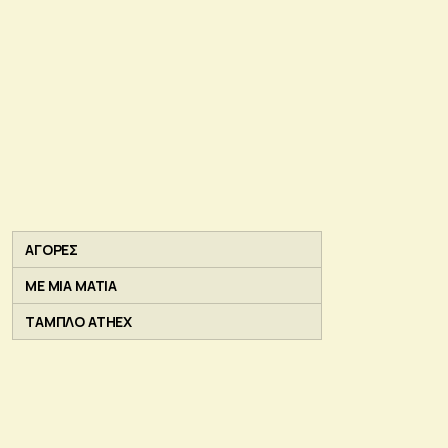
ΑΓΟΡΕΣ
ΜΕ ΜΙΑ ΜΑΤΙΑ
ΤΑΜΠΛΟ ATHEX