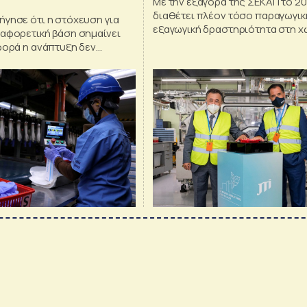
Με την εξαγορά της ΣΕΚΑΠ το 201
διαθέτει πλέον τόσο παραγωγικ
ήγησε ότι η στόχευση για
εξαγωγική δραστηριότητα στη 
ιαφορετική βάση σημαίνει
φορά η ανάπτυξη δεν
νο από την κατανάλωση,
μεγάλο βαθμό από τις
δύσεις και την αύξηση της
 των εξαγωγών