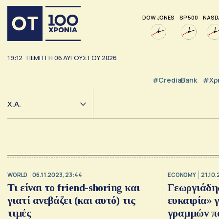
DOW JONES
SP 500
NASD
19:12
ΠΕΜΠΤΗ
06
ΑΥΓΟΥΣΤΟΥ
2026
#CrediaBank
#Χρ
Χ.Α.
WORLD
06.11.2023, 23:44
ECONOMY
21.10.
Τι είναι το friend-shoring και
Γεωργιάδη
γιατί ανεβάζει (και αυτό) τις
ευκαιρία» 
τιμές
γραμμών π