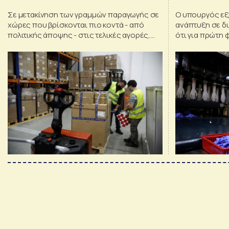
Ελλάδα
Σε μετακίνηση των γραμμών παραγωγής σε
Ο υπουργός εξ
χώρες που βρίσκονται πιο κοντά - από
ανάπτυξη σε δ
πολιτικής άποψης - στις τελικές αγορές,
ότι για πρώτη 
προχωρούν ολοένα και περισσότερες
προέρχεται μό
πολυεθνικές εταιρείες
αλλά σε πολύ 
ιδιωτικές επεν
παραγωγής και