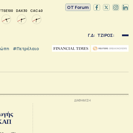
OT Forum
FTSE 100
DAX 30
CAC 40
Γ.Δ:
ΤΖΙΡΟΣ:
ρώπη
#Πετρέλαιο
γωγής
ΕΚΑΠ