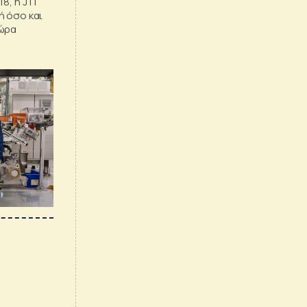
8, η JTI
ή όσο και
χώρα