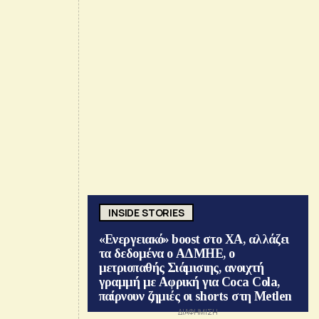
INSIDE STORIES
«Ενεργειακό» boost στο ΧΑ, αλλάζει
τα δεδομένα ο ΑΔΜΗΕ, ο
μετριοπαθής Σιάμισιης, ανοιχτή
γραμμή με Αφρική για Coca Cola,
παίρνουν ζημιές οι shorts στη Metlen