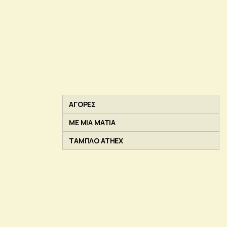
ΑΓΟΡΕΣ
ΜΕ ΜΙΑ ΜΑΤΙΑ
ΤΑΜΠΛΟ ATHEX