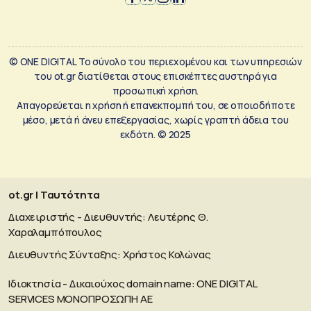
© ONE DIGITAL Το σύνολο του περιεχομένου και των υπηρεσιών
του ot.gr διατίθεται στους επισκέπτες αυστηρά για
προσωπική χρήση.
Απαγορεύεται η χρήση ή επανεκπομπή του, σε οποιοδήποτε
μέσο, μετά ή άνευ επεξεργασίας, χωρίς γραπτή άδεια του
εκδότη. © 2025
ot.gr | Ταυτότητα
Διαχειριστής - Διευθυντής: Λευτέρης Θ.
Χαραλαμπόπουλος
Διευθυντής Σύνταξης: Χρήστος Κολώνας
Ιδιοκτησία - Δικαιούχος domain name: ΟΝΕ DIGITAL
SERVICES MONOΠΡΟΣΩΠΗ ΑΕ