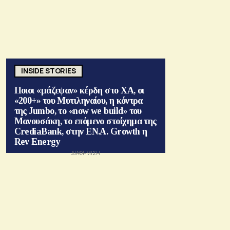
INSIDE STORIES
Ποιοι «μάζεψαν» κέρδη στο ΧΑ, οι
«200+» του Μυτιληναίου, η κόντρα
της Jumbo, το «now we build» του
Μανουσάκη, το επόμενο στοίχημα της
CrediaBank, στην ΕΝ.Α. Growth η
Rev Energy