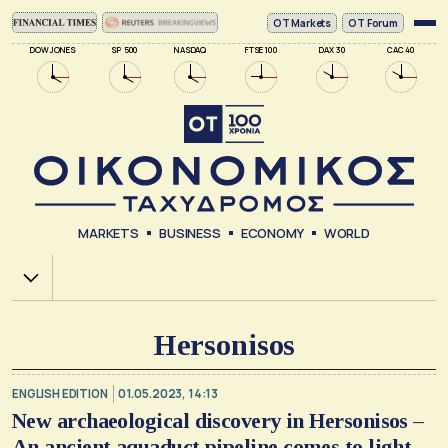
ΟΤ Markets
OT Forum
DOW JONES
SP 500
NASDAQ
FTSE 100
DAX 30
CAC 40
MARKETS
BUSINESS
ECONOMY
WORLD
Χ.Α.
Hersonisos
ENGLISH EDITION
01.05.2023, 14:13
New archaeological discovery in Hersonisos –
An ancient aquaduct pipeline comes to light