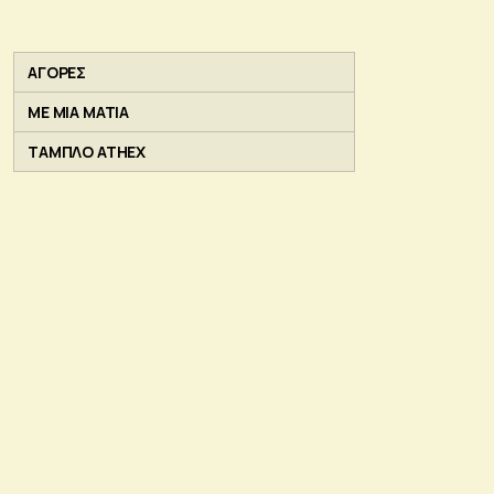
ΑΓΟΡΕΣ
ΜΕ ΜΙΑ ΜΑΤΙΑ
ΤΑΜΠΛΟ ATHEX