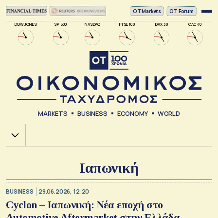
ΟΤ Markets
OT Forum
DOW JONES
SP 500
NASDAQ
FTSE 100
DAX 30
CAC 40
MARKETS
BUSINESS
ECONOMY
WORLD
Χ.Α.
Ιαπωνική
BUSINESS
29.06.2026, 12:20
Cyclon – Ιαπωνική: Νέα εποχή στο
Automotive Aftermarket στην Ελλάδα