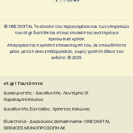
© ONE DIGITAL Το σύνολο του περιεχομένου και των υπηρεσιών
του ot.gr διατίθεται στους επισκέπτες αυστηρά για
προσωπική χρήση.
Απαγορεύεται η χρήση ή επανεκπομπή του, σε οποιοδήποτε
μέσο, μετά ή άνευ επεξεργασίας, χωρίς γραπτή άδεια του
εκδότη. © 2025
ot.gr | Ταυτότητα
Διαχειριστής - Διευθυντής: Λευτέρης Θ.
Χαραλαμπόπουλος
Διευθυντής Σύνταξης: Χρήστος Κολώνας
Ιδιοκτησία - Δικαιούχος domain name: ΟΝΕ DIGITAL
SERVICES MONOΠΡΟΣΩΠΗ ΑΕ