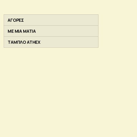
ΑΓΟΡΕΣ
ΜΕ ΜΙΑ ΜΑΤΙΑ
ΤΑΜΠΛΟ ATHEX