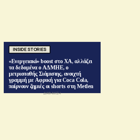
INSIDE STORIES
«Ενεργειακό» boost στο ΧΑ, αλλάζει
τα δεδομένα ο ΑΔΜΗΕ, ο
μετριοπαθής Σιάμισιης, ανοιχτή
γραμμή με Αφρική για Coca Cola,
παίρνουν ζημιές οι shorts στη Metlen