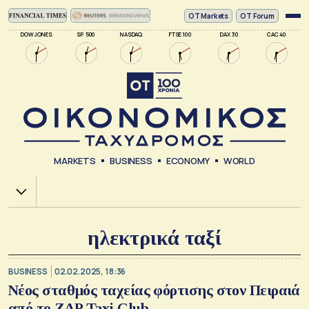
ΟΤ Markets
OT Forum
DOW JONES
SP 500
NASDAQ
FTSE 100
DAX 30
CAC 40
MARKETS
BUSINESS
ECONOMY
WORLD
Χ.Α.
ηλεκτρικά ταξί
BUSINESS
02.02.2025, 18:36
Νέος σταθμός ταχείας φόρτισης στον Πειραιά
από το ZAP Taxi Club