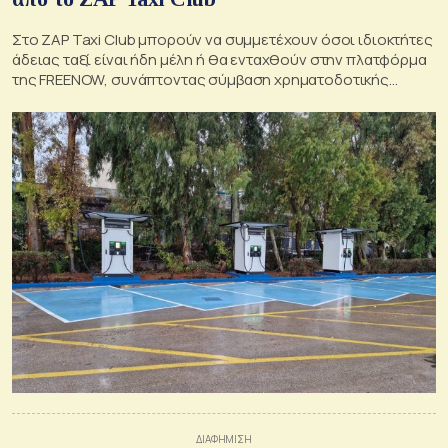
Στο ZAP Taxi Club μπορούν να συμμετέχουν όσοι ιδιοκτήτες
άδειας ταξί είναι ήδη μέλη ή θα ενταχθούν στην πλατφόρμα
της FREENOW, συνάπτοντας σύμβαση χρηματοδοτικής
μίσθωσης με την Εθνική Leasing