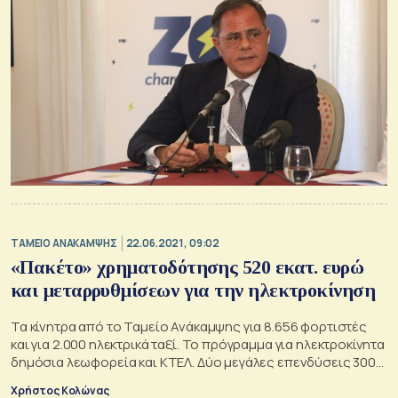
ΤΑΜΕΙΟ ΑΝΑΚΑΜΨΗΣ
22.06.2021, 09:02
«Πακέτο» χρηματοδότησης 520 εκατ. ευρώ
και μεταρρυθμίσεων για την ηλεκτροκίνηση
Τα κίνητρα από το Ταμείο Ανάκαμψης για 8.656 φορτιστές
και για 2.000 ηλεκτρικά ταξί. Το πρόγραμμα για ηλεκτροκίνητα
δημόσια λεωφορεία και ΚΤΕΛ. Δύο μεγάλες επενδύσεις 300
εκ. ευρώ στη βιομηχανία ανακύκλωσης μπαταριών και
Χρήστος Κολώνας
αποθήκευσης CO2