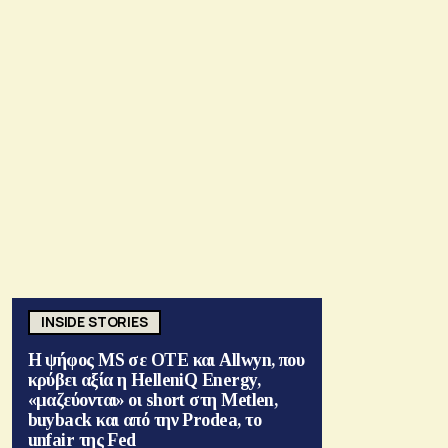
INSIDE STORIES
Η ψήφος MS σε ΟΤΕ και Allwyn, που
κρύβει αξία η HelleniQ Energy,
«μαζεύονται» οι short στη Metlen,
buyback και από την Prodea, το
unfair της Fed