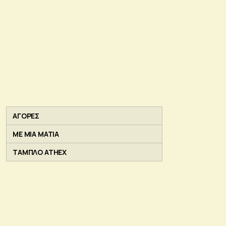
ΑΓΟΡΕΣ
ΜΕ ΜΙΑ ΜΑΤΙΑ
ΤΑΜΠΛΟ ATHEX