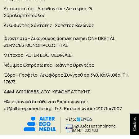
Διαχειριστής - Διευθυντής: Λευτέρης Θ.
Χαραλαμπόπουλος
Διευθυντής Σύνταξης: Χρήστος Κολώνας
Ιδιοκτησία - Δικαιούχος domain name: ΟΝΕ DIGITAL
SERVICES MONOΠΡΟΣΩΠΗ ΑΕ
Μέτοχος: ALTER EGO MEDIA A.E.
Νόμιμος Εκπρόσωπος: Ιωάννης Βρέντζος
Έδρα - Γραφεία: Λεωφόρος Συγγρού αρ 340, Καλλιθέα, ΤΚ
17673
ΑΦΜ: 801010853, ΔΟΥ: ΚΕΦΟΔΕ ΑΤΤΙΚΗΣ
Ηλεκτρονική διεύθυνση Επικοινωνίας:
ot@alteregomedia.org
, Τηλ. Επικοινωνίας: 2107547007
Μέλος
Cookies
Aριθμός Πιστοποίησης
Μ.Η.Τ.232433