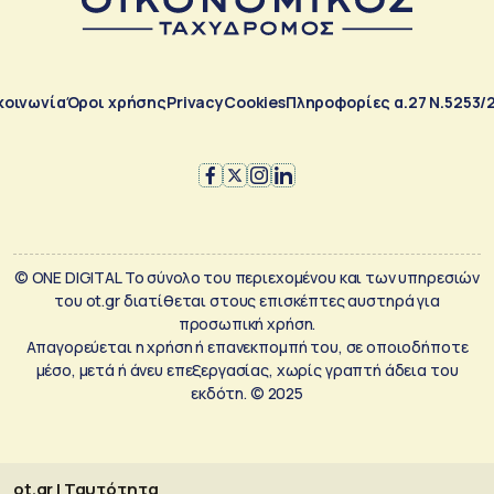
κοινωνία
Όροι χρήσης
Privacy
Cookies
Πληροφορίες α.27 Ν.5253/
© ONE DIGITAL Το σύνολο του περιεχομένου και των υπηρεσιών
του ot.gr διατίθεται στους επισκέπτες αυστηρά για
προσωπική χρήση.
Απαγορεύεται η χρήση ή επανεκπομπή του, σε οποιοδήποτε
μέσο, μετά ή άνευ επεξεργασίας, χωρίς γραπτή άδεια του
εκδότη. © 2025
ot.gr | Ταυτότητα