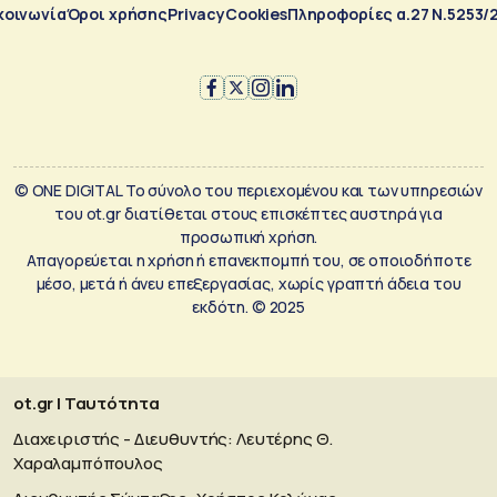
κοινωνία
Όροι χρήσης
Privacy
Cookies
Πληροφορίες α.27 Ν.5253/
© ONE DIGITAL Το σύνολο του περιεχομένου και των υπηρεσιών
του ot.gr διατίθεται στους επισκέπτες αυστηρά για
προσωπική χρήση.
Απαγορεύεται η χρήση ή επανεκπομπή του, σε οποιοδήποτε
μέσο, μετά ή άνευ επεξεργασίας, χωρίς γραπτή άδεια του
εκδότη. © 2025
ot.gr | Ταυτότητα
Διαχειριστής - Διευθυντής: Λευτέρης Θ.
Χαραλαμπόπουλος