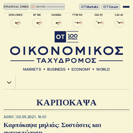
ΟΤ Markets
OT Forum
DOW JONES
SP 500
NASDAQ
FTSE 100
DAX 30
CAC 40
MARKETS
BUSINESS
ECONOMY
WORLD
Χ.Α.
ΚΑΡΠΟΚΑΨΑ
AGRO
02.05.2021, 16:01
Καρπόκαψα μηλιάς: Συστάσεις και
αντιμετώπιση