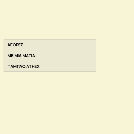
ΑΓΟΡΕΣ
ΜΕ ΜΙΑ ΜΑΤΙΑ
ΤΑΜΠΛΟ ATHEX