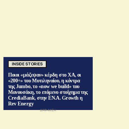
INSIDE STORIES
Ποιοι «μάζεψαν» κέρδη στο ΧΑ, οι
«200+» του Μυτιληναίου, η κόντρα
της Jumbo, το «now we build» του
Μανουσάκη, το επόμενο στοίχημα της
CrediaBank, στην ΕΝ.Α. Growth η
Rev Energy