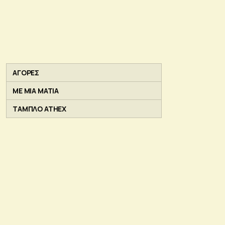
ΑΓΟΡΕΣ
ΜΕ ΜΙΑ ΜΑΤΙΑ
ΤΑΜΠΛΟ ATHEX