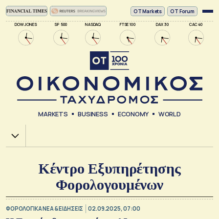
ΟΤ Markets
OT Forum
DOW JONES
SP 500
NASDAQ
FTSE 100
DAX 30
CAC 40
MARKETS
BUSINESS
ECONOMY
WORLD
Χ.Α.
Κέντρο Εξυπηρέτησης
Φορολογουμένων
ΦΟΡΟΛΟΓΙΚΑ ΝΕΑ & EΙΔΗΣΕΙΣ
02.09.2025, 07:00