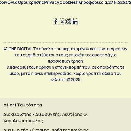
κοινωνία
Όροι χρήσης
Privacy
Cookies
Πληροφορίες α.27 Ν.5253/
© ONE DIGITAL Το σύνολο του περιεχομένου και των υπηρεσιών
του ot.gr διατίθεται στους επισκέπτες αυστηρά για
προσωπική χρήση.
Απαγορεύεται η χρήση ή επανεκπομπή του, σε οποιοδήποτε
μέσο, μετά ή άνευ επεξεργασίας, χωρίς γραπτή άδεια του
εκδότη. © 2025
ot.gr | Ταυτότητα
Διαχειριστής - Διευθυντής: Λευτέρης Θ.
Χαραλαμπόπουλος
Διευθυντής Σύνταξης: Χρήστος Κολώνας