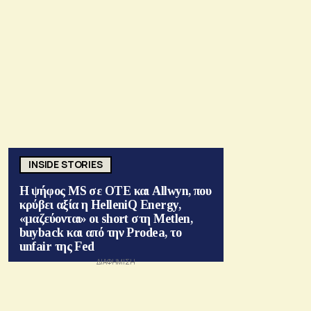
INSIDE STORIES
Η ψήφος MS σε ΟΤΕ και Allwyn, που
κρύβει αξία η HelleniQ Energy,
«μαζεύονται» οι short στη Metlen,
buyback και από την Prodea, το
unfair της Fed