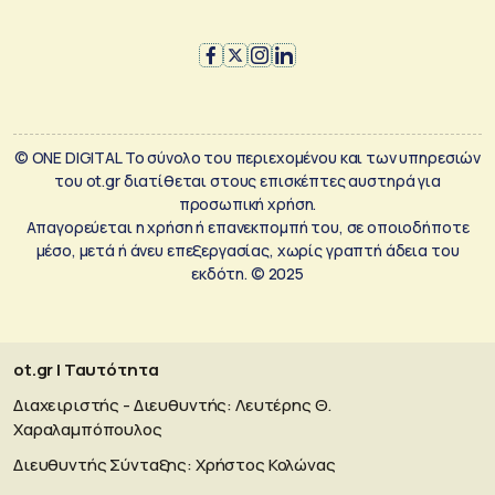
© ONE DIGITAL Το σύνολο του περιεχομένου και των υπηρεσιών
του ot.gr διατίθεται στους επισκέπτες αυστηρά για
προσωπική χρήση.
Απαγορεύεται η χρήση ή επανεκπομπή του, σε οποιοδήποτε
μέσο, μετά ή άνευ επεξεργασίας, χωρίς γραπτή άδεια του
εκδότη. © 2025
ot.gr | Ταυτότητα
Διαχειριστής - Διευθυντής: Λευτέρης Θ.
Χαραλαμπόπουλος
Διευθυντής Σύνταξης: Χρήστος Κολώνας