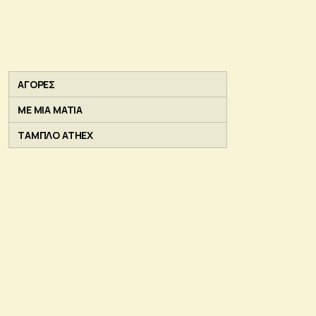
ΑΓΟΡΕΣ
ΜΕ ΜΙΑ ΜΑΤΙΑ
ΤΑΜΠΛΟ ATHEX