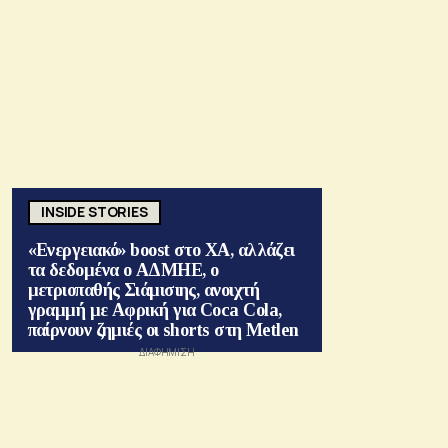
INSIDE STORIES
«Ενεργειακό» boost στο ΧΑ, αλλάζει
τα δεδομένα ο ΑΔΜΗΕ, ο
μετριοπαθής Σιάμισιης, ανοιχτή
γραμμή με Αφρική για Coca Cola,
παίρνουν ζημιές οι shorts στη Metlen