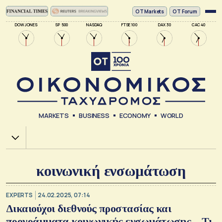
ΟΤ Markets
OT Forum
DOW JONES
SP 500
NASDAQ
FTSE 100
DAX 30
CAC 40
MARKETS
BUSINESS
ECONOMY
WORLD
Χ.Α.
κοινωνική ενσωμάτωση
EXPERTS
24.02.2025, 07:14
Δικαιούχοι διεθνούς προστασίας και
προγράμματα κοινωνικής ενσωμάτωσης – Τι