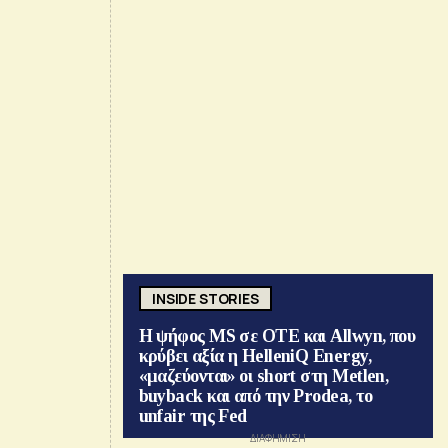
INSIDE STORIES
Η ψήφος MS σε ΟΤΕ και Allwyn, που
κρύβει αξία η HelleniQ Energy,
«μαζεύονται» οι short στη Metlen,
buyback και από την Prodea, το
unfair της Fed