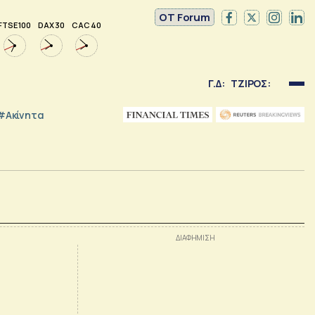
OT Forum
FTSE 100
DAX 30
CAC 40
Γ.Δ:
ΤΖΙΡΟΣ:
#Ακίνητα