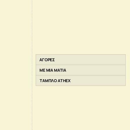
ΑΓΟΡΕΣ
ΜΕ ΜΙΑ ΜΑΤΙΑ
ΤΑΜΠΛΟ ATHEX