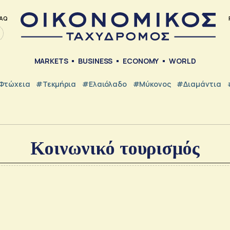
AQ
MARKETS
BUSINESS
ECONOMY
WORLD
Φτώχεια
#Τεκμήρια
#Ελαιόλαδο
#Μύκονος
#Διαμάντια
Κοινωνικό τουρισμός