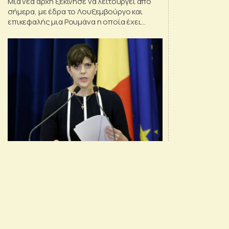
Μια νέα αρχή ξεκίνησε να λειτουργεί από
σήμερα, με έδρα το Λουξεμβούργο και
επικεφαλής μια Ρουμάνα η οποία έχει
χαρακτηριστεί ως «σταυροφόρος» στον
αγώνα κατά της διαφθοράς στη χώρα της
και έχει διωχθεί γι’ αυτό.