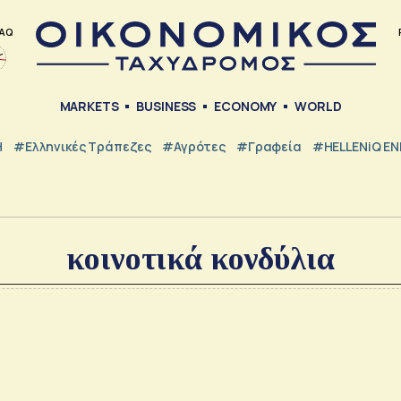
AQ
MARKETS
BUSINESS
ECONOMY
WORLD
Η
#ελληνικές Τράπεζες
#Αγρότες
#Γραφεία
#HELLENiQ E
κοινοτικά κονδύλια