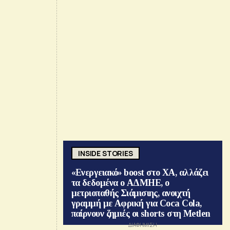
INSIDE STORIES
«Ενεργειακό» boost στο ΧΑ, αλλάζει
τα δεδομένα ο ΑΔΜΗΕ, ο
μετριοπαθής Σιάμισιης, ανοιχτή
γραμμή με Αφρική για Coca Cola,
παίρνουν ζημιές οι shorts στη Metlen