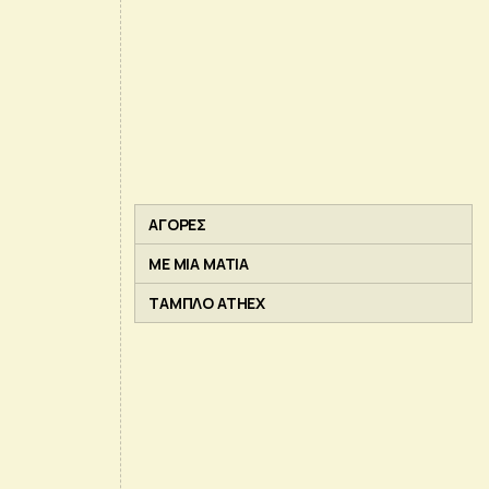
ΑΓΟΡΕΣ
ΜΕ ΜΙΑ ΜΑΤΙΑ
ΤΑΜΠΛΟ ATHEX