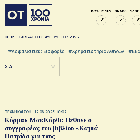
DOW JONES
SP 500
NASD
08:09
ΣΑΒΒΑΤΟ
08
ΑΥΓΟΥΣΤΟΥ
2026
#Ασφαλιστικές Εισφορές
#Χρηματιστήριο Αθηνών
#εξα
Χ.Α.
TΕΧΝΗ ΚΑΙ ΖΩΗ
14.06.2023, 10:07
Κόρμακ ΜακΚάρθι: Πέθανε ο
συγγραφέας του βιβλίου «Καμιά
Πατρίδα για τους