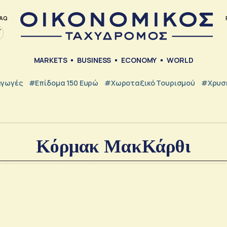
AQ
MARKETS
BUSINESS
ECONOMY
WORLD
γωγές
#Επίδομα 150 Ευρώ
#Χωροταξικό Τουρισμού
#Χρυσή
Κόρμακ ΜακΚάρθι