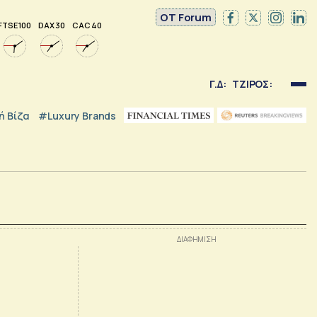
OT Forum
FTSE 100
DAX 30
CAC 40
Γ.Δ:
ΤΖΙΡΟΣ:
 Βίζα
#luxury Brands