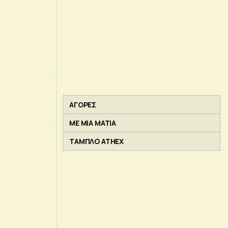
ΑΓΟΡΕΣ
ΜΕ ΜΙΑ ΜΑΤΙΑ
ΤΑΜΠΛΟ ATHEX