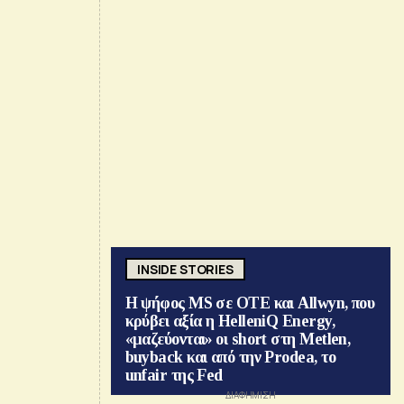
INSIDE STORIES
Η ψήφος MS σε ΟΤΕ και Allwyn, που
κρύβει αξία η HelleniQ Energy,
«μαζεύονται» οι short στη Metlen,
buyback και από την Prodea, το
unfair της Fed