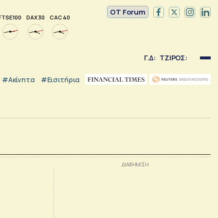
OT Forum
FTSE 100
DAX 30
CAC 40
Γ.Δ:
ΤΖΙΡΟΣ:
#Ακίνητα
#εισιτήρια