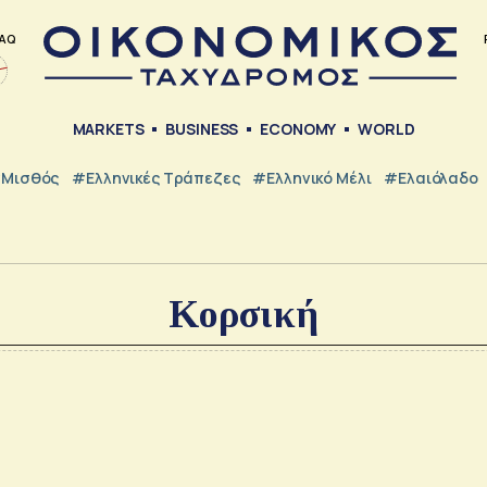
AQ
MARKETS
BUSINESS
ECONOMY
WORLD
Μισθός
#ελληνικές Τράπεζες
#Ελληνικό Μέλι
#Ελαιόλαδο
Κορσική