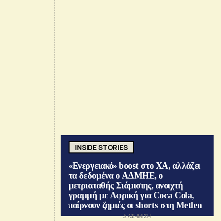
INSIDE STORIES
«Ενεργειακό» boost στο ΧΑ, αλλάζει
τα δεδομένα ο ΑΔΜΗΕ, ο
μετριοπαθής Σιάμισιης, ανοιχτή
γραμμή με Αφρική για Coca Cola,
παίρνουν ζημιές οι shorts στη Metlen