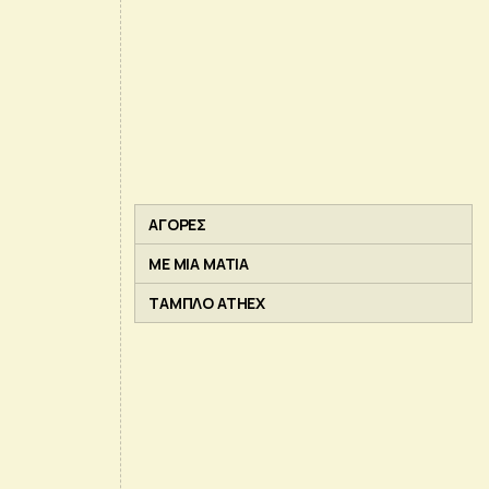
ΑΓΟΡΕΣ
ΜΕ ΜΙΑ ΜΑΤΙΑ
ΤΑΜΠΛΟ ATHEX