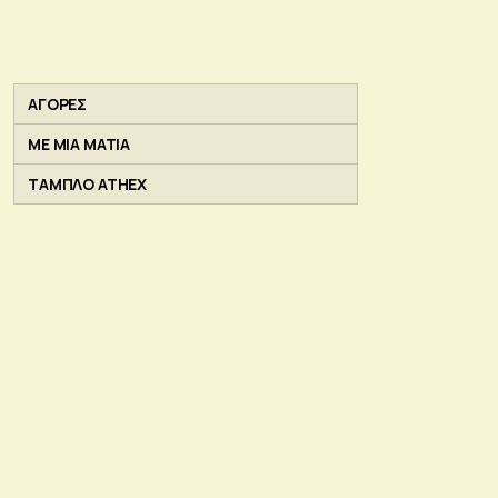
ΑΓΟΡΕΣ
ΜΕ ΜΙΑ ΜΑΤΙΑ
ΤΑΜΠΛΟ ATHEX