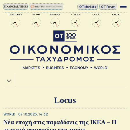
ΟΤ Markets
OT Forum
DOW JONES
SP 500
NASDAQ
FTSE 100
DAX 30
CAC 40
MARKETS
BUSINESS
ECONOMY
WORLD
Χ.Α.
Locus
WORLD
07.10.2025, 14:32
Νέα εποχή στις παραδόσεις της ΙΚΕΑ – Η
τεχνητή νοημοσύνη στο τιμόνι