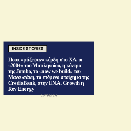
INSIDE STORIES
Ποιοι «μάζεψαν» κέρδη στο ΧΑ, οι
«200+» του Μυτιληναίου, η κόντρα
της Jumbo, το «now we build» του
Μανουσάκη, το επόμενο στοίχημα της
CrediaBank, στην ΕΝ.Α. Growth η
Rev Energy