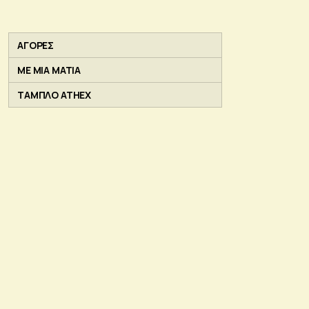
ΑΓΟΡΕΣ
ΜΕ ΜΙΑ ΜΑΤΙΑ
ΤΑΜΠΛΟ ATHEX