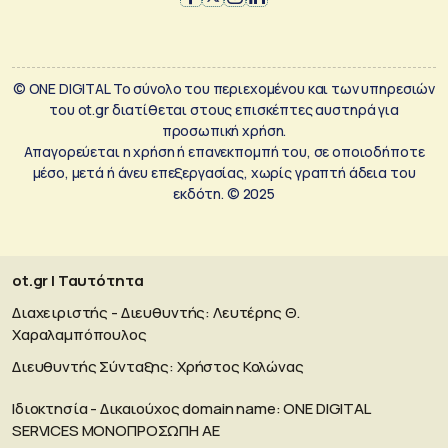
© ONE DIGITAL Το σύνολο του περιεχομένου και των υπηρεσιών
του ot.gr διατίθεται στους επισκέπτες αυστηρά για
προσωπική χρήση.
Απαγορεύεται η χρήση ή επανεκπομπή του, σε οποιοδήποτε
μέσο, μετά ή άνευ επεξεργασίας, χωρίς γραπτή άδεια του
εκδότη. © 2025
ot.gr | Ταυτότητα
Διαχειριστής - Διευθυντής: Λευτέρης Θ.
Χαραλαμπόπουλος
Διευθυντής Σύνταξης: Χρήστος Κολώνας
Ιδιοκτησία - Δικαιούχος domain name: ΟΝΕ DIGITAL
SERVICES MONOΠΡΟΣΩΠΗ ΑΕ