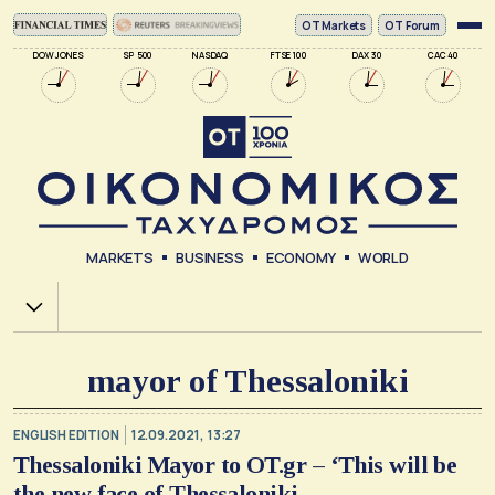
ΟΤ Markets
OT Forum
DOW JONES
SP 500
NASDAQ
FTSE 100
DAX 30
CAC 40
MARKETS
BUSINESS
ECONOMY
WORLD
Χ.Α.
mayor of Thessaloniki
ENGLISH EDITION
12.09.2021, 13:27
Thessaloniki Mayor to OT.gr – ‘This will be
the new face of Thessaloniki