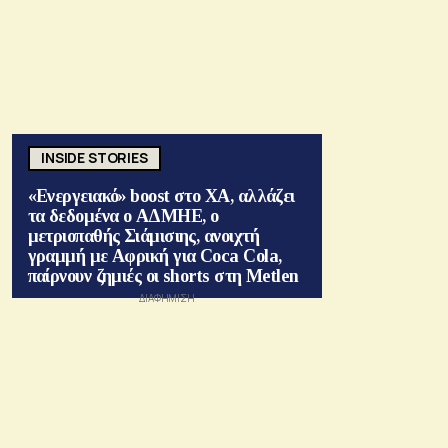
INSIDE STORIES
«Ενεργειακό» boost στο ΧΑ, αλλάζει
τα δεδομένα ο ΑΔΜΗΕ, ο
μετριοπαθής Σιάμισιης, ανοιχτή
γραμμή με Αφρική για Coca Cola,
παίρνουν ζημιές οι shorts στη Metlen