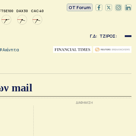
OT Forum
FTSE 100
DAX 30
CAC 40
Γ.Δ:
ΤΖΙΡΟΣ:
#Ακίνητα
ων mail