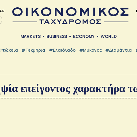
AQ
MARKETS
BUSINESS
ECONOMY
WORLD
Φτώχεια
#Τεκμήρια
#Ελαιόλαδο
#Μύκονος
#Διαμάντια
ψία επείγοντος χαρακτήρα τ