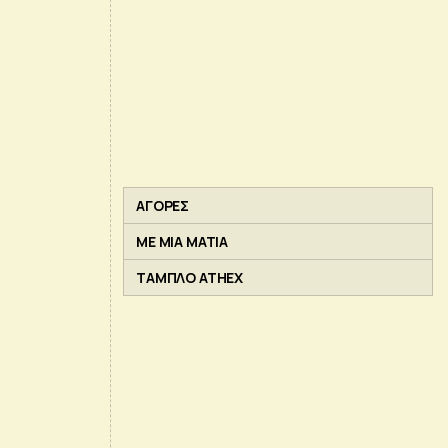
ΑΓΟΡΕΣ
ΜΕ ΜΙΑ ΜΑΤΙΑ
ΤΑΜΠΛΟ ATHEX