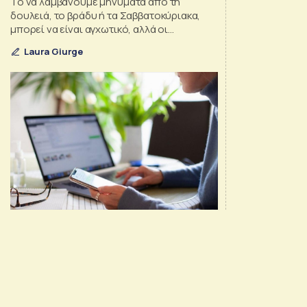
Το να λαμβάνουμε μηνύματα από τη
δουλειά, το βράδυ ή τα Σαββατοκύριακα,
μπορεί να είναι αγχωτικό, αλλά οι
αποστολείς συχνά δεν τα θεωρούν
Laura Giurge
επείγοντα. Υπάρχει τρόπος, όμως, να λυθεί
η παρεξήγηση.