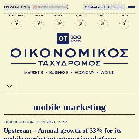
ΟΤ Markets
OT Forum
DOW JONES
SP 500
NASDAQ
FTSE 100
DAX 30
CAC 40
MARKETS
BUSINESS
ECONOMY
WORLD
Χ.Α.
mobile marketing
ENGLISH EDITION
15.12.2021, 15:42
Upstream – Annual growth of 33% for its
mobile marketing automation platform