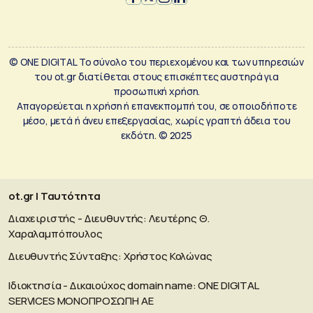
© ONE DIGITAL Το σύνολο του περιεχομένου και των υπηρεσιών
του ot.gr διατίθεται στους επισκέπτες αυστηρά για
προσωπική χρήση.
Απαγορεύεται η χρήση ή επανεκπομπή του, σε οποιοδήποτε
μέσο, μετά ή άνευ επεξεργασίας, χωρίς γραπτή άδεια του
εκδότη. © 2025
ot.gr | Ταυτότητα
Διαχειριστής - Διευθυντής: Λευτέρης Θ.
Χαραλαμπόπουλος
Διευθυντής Σύνταξης: Χρήστος Κολώνας
Ιδιοκτησία - Δικαιούχος domain name: ΟΝΕ DIGITAL
SERVICES MONOΠΡΟΣΩΠΗ ΑΕ