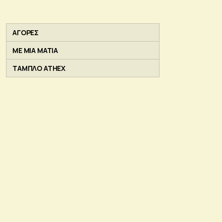
ΑΓΟΡΕΣ
ΜΕ ΜΙΑ ΜΑΤΙΑ
ΤΑΜΠΛΟ ATHEX